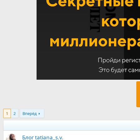
1
2
Вперёд
Блог tatiana_s.v.