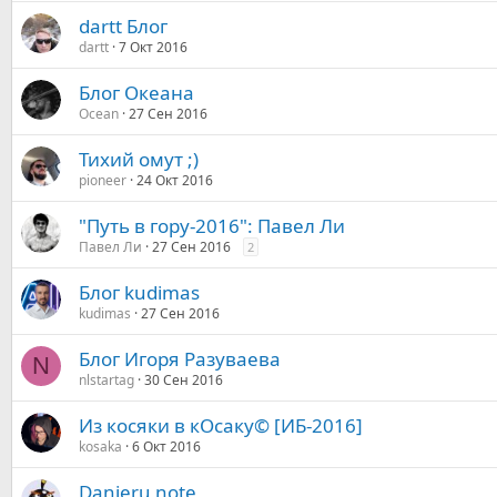
dartt Блог
dartt
7 Окт 2016
Блог Океана
Ocean
27 Сен 2016
Тихий омут ;)
pioneer
24 Окт 2016
"Путь в гору-2016": Павел Ли
Павел Ли
27 Сен 2016
2
Блог kudimas
kudimas
27 Сен 2016
Блог Игоря Разуваева
N
nlstartag
30 Сен 2016
Из косяки в кОсаку© [ИБ-2016]
kosaka
6 Окт 2016
Danieru note