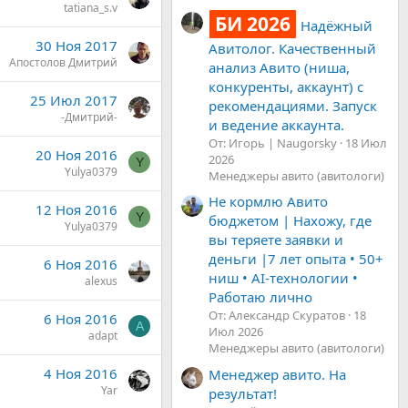
tatiana_s.v
БИ 2026
Надёжный
30 Ноя 2017
Авитолог. Качественный
Апостолов Дмитрий
анализ Авито (ниша,
конкуренты, аккаунт) с
25 Июл 2017
рекомендациями. Запуск
-Дмитрий-
и ведение аккаунта.
От: Игорь | Naugorsky
18 Июл
20 Ноя 2016
2026
Y
Yulya0379
Менеджеры авито (авитологи)
Не кормлю Авито
12 Ноя 2016
Y
бюджетом | Нахожу, где
Yulya0379
вы теряете заявки и
деньги |7 лет опыта • 50+
6 Ноя 2016
ниш • AI-технологии •
alexus
Работаю лично
От: Александр Скуратов
18
6 Ноя 2016
A
Июл 2026
adapt
Менеджеры авито (авитологи)
4 Ноя 2016
Менеджер авито. На
Yar
результат!