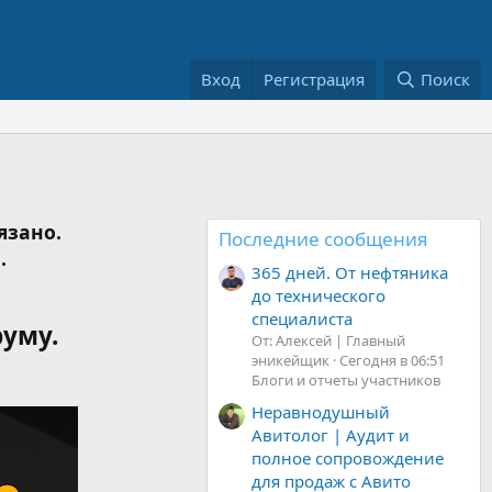
Вход
Регистрация
Поиск
язано.
Последние сообщения
.
365 дней. От нефтяника
до технического
специалиста
руму.
От: Алексей | Главный
эникейщик
Сегодня в 06:51
Блоги и отчеты участников
Неравнодушный
Авитолог | Аудит и
полное сопровождение
для продаж с Авито