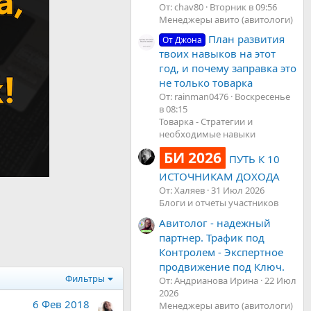
От: chav80
Вторник в 09:56
Менеджеры авито (авитологи)
План развития
От Джона
твоих навыков на этот
год, и почему заправка это
не только товарка
От: rainman0476
Воскресенье
в 08:15
Товарка - Стратегии и
необходимые навыки
БИ 2026
ПУТЬ К 10
ИСТОЧНИКАМ ДОХОДА
От: Халяев
31 Июл 2026
Блоги и отчеты участников
Авитолог - надежный
партнер. Трафик под
Контролем - Экспертное
продвижение под Ключ.
Фильтры
От: Андрианова Ирина
22 Июл
2026
6 Фев 2018
Менеджеры авито (авитологи)