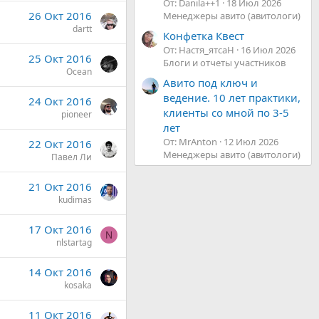
От: Danila++1
18 Июл 2026
26 Окт 2016
Менеджеры авито (авитологи)
dartt
Конфетка Квест
От: Настя_ятсаН
16 Июл 2026
25 Окт 2016
Блоги и отчеты участников
Ocean
Авито под ключ и
ведение. 10 лет практики,
24 Окт 2016
клиенты со мной по 3-5
pioneer
лет
От: MrAnton
12 Июл 2026
22 Окт 2016
Менеджеры авито (авитологи)
Павел Ли
21 Окт 2016
kudimas
17 Окт 2016
N
nlstartag
14 Окт 2016
kosaka
11 Окт 2016