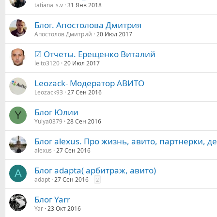
tatiana_s.v
31 Янв 2018
Блог. Апостолова Дмитрия
Апостолов Дмитрий
20 Июл 2017
☑ Отчеты. Ерещенко Виталий
leito3120
20 Июл 2017
Leozack- Модератор АВИТО
Leozack93
27 Сен 2016
Блог Юлии
Y
Yulya0379
28 Сен 2016
Блог alexus. Про жизнь, авито, партнерки, д
alexus
27 Сен 2016
Блог adapta( арбитраж, авито)
A
adapt
27 Сен 2016
2
Блог Yarr
Yar
23 Окт 2016