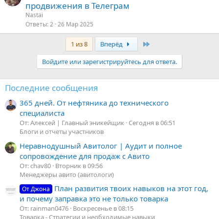
продвижения в Телеграм
Nastai
Ответы
2
26 Мар 2025
Last
1 из 8
Вперёд
Войдите или зарегистрируйтесь для ответа.
Последние сообщения
365 дней. От нефтяника до технического
специалиста
От: Алексей | Главный эникейщик
Сегодня в 06:51
Блоги и отчеты участников
Неравнодушный Авитолог | Аудит и полное
сопровождение для продаж с Авито
От: chav80
Вторник в 09:56
Менеджеры авито (авитологи)
План развития твоих навыков на этот год,
От Джона
и почему заправка это не только товарка
От: rainman0476
Воскресенье в 08:15
Товарка - Стратегии и необходимые навыки