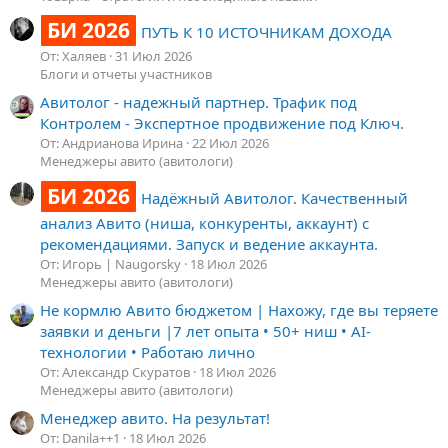
БИ 2026
ПУТЬ К 10 ИСТОЧНИКАМ ДОХОДА
От: Халяев
31 Июл 2026
Блоги и отчеты участников
Авитолог - надежный партнер. Трафик под
Контролем - Экспертное продвижение под Ключ.
От: Андрианова Ирина
22 Июл 2026
Менеджеры авито (авитологи)
БИ 2026
Надёжный Авитолог. Качественный
анализ Авито (ниша, конкуренты, аккаунт) с
рекомендациями. Запуск и ведение аккаунта.
От: Игорь | Naugorsky
18 Июл 2026
Менеджеры авито (авитологи)
Не кормлю Авито бюджетом | Нахожу, где вы теряете
заявки и деньги |7 лет опыта • 50+ ниш • AI-
технологии • Работаю лично
От: Александр Скуратов
18 Июл 2026
Менеджеры авито (авитологи)
Менеджер авито. На результат!
От: Danila++1
18 Июл 2026