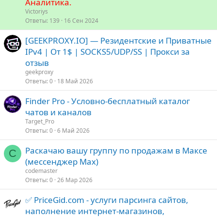
Аналитика.
р
Victoriys
е
Ответы
139
16 Сен 2024
п
[GEEKPROXY.IO] — Резидентские и Приватные
л
е
IPv4 | От 1$ | SOCKS5/UDP/SS | Прокси за
отзыв
о
geekproxy
Ответы
0
18 Май 2026
Finder Pro - Условно-бесплатный каталог
чатов и каналов
Target_Pro
Ответы
0
6 Май 2026
Раскачаю вашу группу по продажам в Максе
C
(мессенджер Max)
codemaster
Ответы
0
26 Мар 2026
✅ PriceGid.com - услуги парсинга сайтов,
наполнение интернет-магазинов,