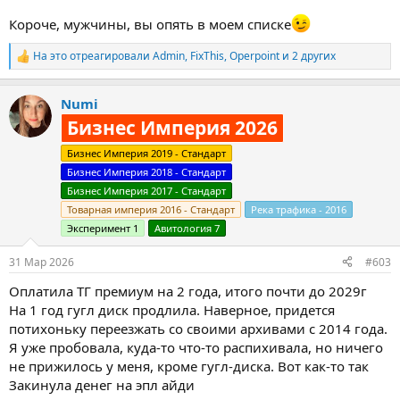
Короче, мужчины, вы опять в моем списке
На это отреагировали
Admin
,
FixThis
,
Operpoint
и 2 других
Р
е
а
Numi
к
ц
Бизнес Империя 2026
и
и
Бизнес Империя 2019 - Стандарт
:
Бизнес Империя 2018 - Стандарт
Бизнес Империя 2017 - Стандарт
Товарная империя 2016 - Стандарт
Река трафика - 2016
Эксперимент 1
Авитология 7
31 Мар 2026
#603
Оплатила ТГ премиум на 2 года, итого почти до 2029г
На 1 год гугл диск продлила. Наверное, придется
потихоньку переезжать со своими архивами с 2014 года.
Я уже пробовала, куда-то что-то распихивала, но ничего
не прижилось у меня, кроме гугл-диска. Вот как-то так
Закинула денег на эпл айди