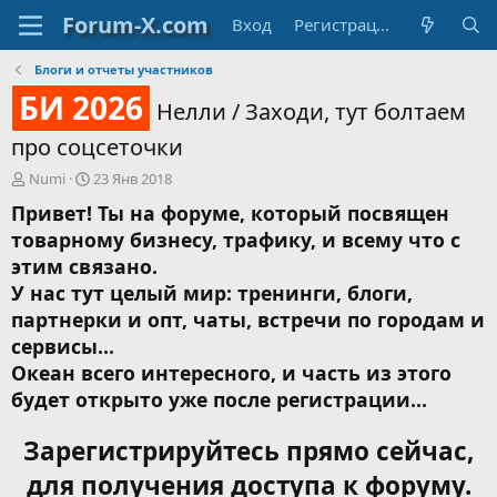
Вход
Регистрация
Блоги и отчеты участников
БИ 2026
Нелли / Заходи, тут болтаем
про соцсеточки
А
Д
Numi
23 Янв 2018
в
а
Привет! Ты на форуме, который посвящен
т
т
товарному бизнесу, трафику, и всему что с
о
а
р
н
этим связано.
т
а
У нас тут целый мир: тренинги, блоги,
е
ч
партнерки и опт, чаты, встречи по городам и
м
а
ы
л
сервисы...
а
Океан всего интересного, и часть из этого
будет открыто уже после регистрации...
Зарегистрируйтесь прямо сейчас,
для получения доступа к форуму.