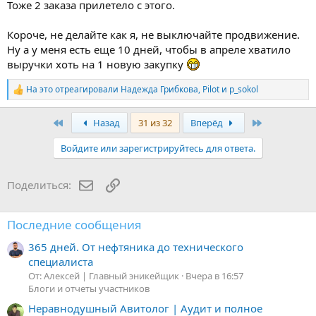
Тоже 2 заказа прилетело с этого.
Короче, не делайте как я, не выключайте продвижение.
Ну а у меня есть еще 10 дней, чтобы в апреле хватило
выручки хоть на 1 новую закупку
На это отреагировали
Надежда Грибкова
,
Pilot
и
p_sokol
Р
е
а
First
Last
Назад
31 из 32
Вперёд
к
ц
Войдите или зарегистрируйтесь для ответа.
и
и
:
Электронная почта
Ссылка
Поделиться:
Последние сообщения
365 дней. От нефтяника до технического
специалиста
От: Алексей | Главный эникейщик
Вчера в 16:57
Блоги и отчеты участников
Неравнодушный Авитолог | Аудит и полное