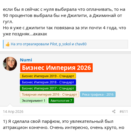
если бы я сейчас с нуля выбирала что оплачивать, то на
90 процентов выбрала бы не Джипити, а Джиминай от
гугл.
Но я уже с джипити так повязана за эти почти 4 года, что
уже поздняк...ахахах
На это отреагировали
Pilot
,
p_sokol
и
chav80
Р
е
а
Numi
к
ц
Бизнес Империя 2026
и
и
Бизнес Империя 2019 - Стандарт
:
Бизнес Империя 2018 - Стандарт
Бизнес Империя 2017 - Стандарт
Товарная империя 2016 - Стандарт
Река трафика - 2016
Эксперимент 1
Авитология 7
14 Апр 2026
#611
1) Я сделала свой парфюм, это увлекательный был
аттракцион конечно. Очень интересно, очень круто, но