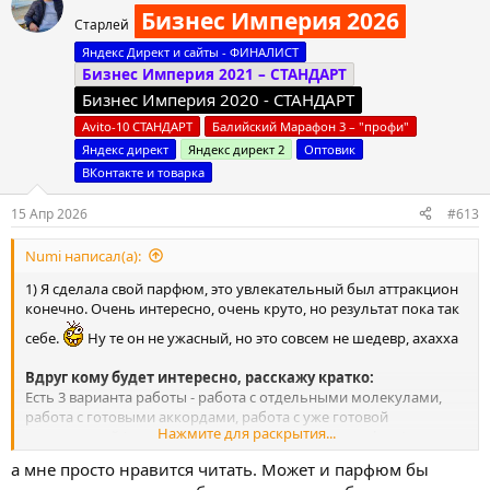
ц
Бизнес Империя 2026
Старлей
и
и
Яндекс Директ и сайты - ФИНАЛИСТ
:
Бизнес Империя 2021 – СТАНДАРТ
Бизнес Империя 2020 - СТАНДАРТ
Avito-10 СТАНДАРТ
Балийский Марафон 3 – "профи"
Яндекс директ
Яндекс директ 2
Оптовик
ВКонтакте и товарка
15 Апр 2026
#613
Numi написал(а):
1) Я сделала свой парфюм, это увлекательный был аттракцион
конечно. Очень интересно, очень круто, но результат пока так
себе.
Ну те он не ужасный, но это совсем не шедевр, ахахха
Вдруг кому будет интересно, расскажу кратко:
Есть 3 варианта работы - работа с отдельными молекулами,
работа с готовыми аккордами, работа с уже готовой
Нажмите для раскрытия...
композицией (ну это фигня конечно, но такого дофига)
У нас была работа с готовыми аккордами. Те например, чтобы
а мне просто нравится читать. Может и парфюм бы
сделать какую-то легкую цветочную композицию, например с