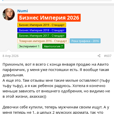
е
а
Numi
к
ц
Бизнес Империя 2026
и
и
Бизнес Империя 2019 - Стандарт
:
Бизнес Империя 2018 - Стандарт
Бизнес Империя 2017 - Стандарт
Товарная империя 2016 - Стандарт
Река трафика - 2016
Эксперимент 1
Авитология 7
8 Апр 2026
#607
Прикиньте, вот я всего с конца января продаю на Авито
парфюмчик, у меня уже постояшки есть. Я вообще такая
довольная.
А еще это. Там отзывы мне такие милые оставляют (тьфу
тьфу тьфу), а я как ребенок радуюсь. Хотела я конечно
меньше зависеть от внешнего одобрения, но видимо не
в этой жизни, ахаххах))
Девочки себе купили, теперь мужчинам своим ищут. А у
меня теперь не 1, а целых 2 мужских аромата, так что