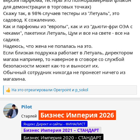
версия парфюма, тестеры это полноразмерный флакон
для демонстрации в торговых точках)
Скажу так, в 98% случаев тестеры из "Летуаль", это
садовод. К сожалению.
Как и парфюмы из "европы", как и из "дьюти-фри ОЭА с
чеками", пакетики Летуаль, Цум и все на свете - все на
садике.
Надеюсь, что жена не попалась на это.
Если близкая подружка работает в Летуаль, директором
магаза например, то наверное в сговоре со службой
безопасности может как-то и выносит их.
Обычный сотрудник никогда не пронесет ничего из
магазина.
На это отреагировали
Operpoint
и
p_sokol
Р
е
а
Pilot
к
ц
Бизнес Империя 2026
Старлей
и
и
Яндекс Директ и сайты - ФИНАЛИСТ
:
Бизнес Империя 2021 – СТАНДАРТ
Бизнес Империя 2020 - СТАНДАРТ