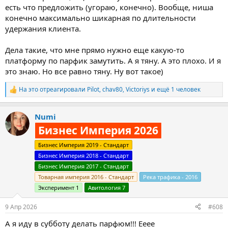
есть что предложить (угораю, конечно). Вообще, ниша
конечно максимально шикарная по длительности
удержания клиента.
Дела такие, что мне прямо нужно еще какую-то
платформу по парфик замутить. А я тяну. А это плохо. И я
это знаю. Но все равно тяну. Ну вот такое)
На это отреагировали
Pilot
,
chav80
,
Victoriys
и ещё 1 человек
Р
е
а
Numi
к
ц
Бизнес Империя 2026
и
и
Бизнес Империя 2019 - Стандарт
:
Бизнес Империя 2018 - Стандарт
Бизнес Империя 2017 - Стандарт
Товарная империя 2016 - Стандарт
Река трафика - 2016
Эксперимент 1
Авитология 7
9 Апр 2026
#608
А я иду в субботу делать парфюм!!! Ееее