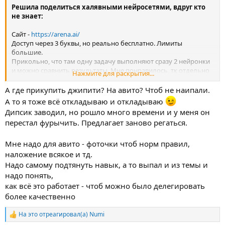
Решила поделиться халявными нейросетями, вдруг кто
не знает:
Сайт -
https://arena.ai/
Доступ через 3 буквы, но реально бесплатно. Лимиты
большие.
Прикольно, что там одну задачу выполняют сразу 2 нейронки
и можно сравнить результаты. Мне понравилось, тк отдельно
Нажмите для раскрытия...
пока все потестить - постареешь и разоришься, аххаха)
А где прикупить джипити? На авито? Чтоб не наипали.
Конечно, для серьезной работы такой формат не подходит, но
А то я тоже всё откладываю и откладываю
сделать себе текстик/картиночку, обработать небольшую
Дипсик заводил, но рошло много времени и у меня он
информацию и тыры пыры - вполне.
перестал фурычить. Предлагает заново регаться.
У меня забанили акк преплексити и гугл про, поэтому
пришлось искать альтернативы.
Мне надо для авито - фоточки чтоб норм правил,
Кстати гугл со своей джимини и бананой мне нравился больше
наложение всякое и тд.
джипити, но так как джипити меня знает уже 3 года, не готова с
Надо самому подтянуть навык, а то выпал и из темы и
него переезжать)
надо понять,
как всё это работает - чтоб можно было делегировать
более качественно
На это отреагировал(а)
Numi
Р