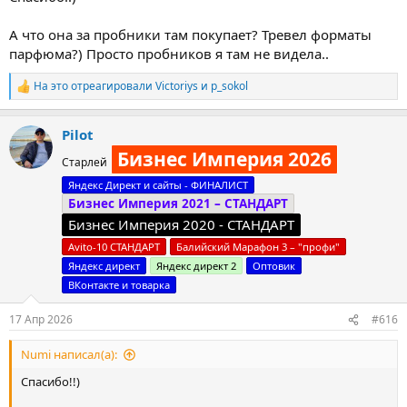
А что она за пробники там покупает? Тревел форматы
парфюма?) Просто пробников я там не видела..
На это отреагировали
Victoriys
и
p_sokol
Р
е
а
Pilot
к
ц
Бизнес Империя 2026
Старлей
и
и
Яндекс Директ и сайты - ФИНАЛИСТ
:
Бизнес Империя 2021 – СТАНДАРТ
Бизнес Империя 2020 - СТАНДАРТ
Avito-10 СТАНДАРТ
Балийский Марафон 3 – "профи"
Яндекс директ
Яндекс директ 2
Оптовик
ВКонтакте и товарка
17 Апр 2026
#616
Numi написал(а):
Спасибо!!)