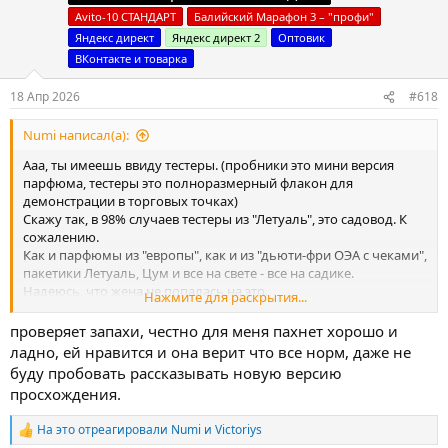
Avito-10 СТАНДАРТ
Балийский Марафон 3 – "профи"
Яндекс директ
Яндекс директ 2
Оптовик
ВКонтакте и товарка
18 Апр 2026
#618
Numi написал(а):
Ааа, ты имеешь ввиду тестеры. (пробники это мини версия
парфюма, тестеры это полноразмерный флакон для
демонстрации в торговых точках)
Скажу так, в 98% случаев тестеры из "Летуаль", это садовод. К
сожалению.
Как и парфюмы из "европы", как и из "дьюти-фри ОЭА с чеками",
пакетики Летуаль, Цум и все на свете - все на садике.
Надеюсь, что жена не попалась на это.
Нажмите для раскрытия...
Если близкая подружка работает в Летуаль, директором магаза
например, то наверное в сговоре со службой безопасности
проверяет запахи, честно для меня пахнет хорошо и
может как-то и выносит их.
ладно, ей нравится и она верит что все норм, даже не
Обычный сотрудник никогда не пронесет ничего из магазина.
буду пробовать рассказывать новую версию
просхождения.
На это отреагировали
Numi
и
Victoriys
Р