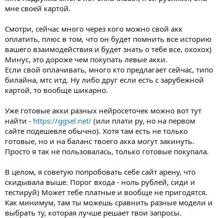
качественно
мне своей картой.
Смотри, сейчас много через кого можно свой акк
оплатить, плюс в том, что он будет помнить все историю
вашего взаимодействия и будет знать о тебе все, охохох)
Минус, это дороже чем покупать левые акки.
Если свой оплачивать, много кто предлагает сейчас, типо
билайна, мтс итд. Ну либо друг если есть с зарубежной
картой, то вообще шикарно.
Уже готовые акки разных нейросеточек можно вот тут
найти -
https://ggsel.net/
(или плати ру, но на первом
сайте подешевле обычно). Хотя там есть не только
готовые, но и на баланс твоего акка могут закинуть.
Просто я так не пользовалась, только готовые покупала.
В целом, я советую попробовать себе сайт арену, что
скидывала выше. Порог входа - ноль рублей, сиди и
тестируй) Может тебе платные и вообще не пригодятся.
Как минимум, там ты можешь сравнить разные модели и
выбрать ту, которая лучше решает твои запросы.