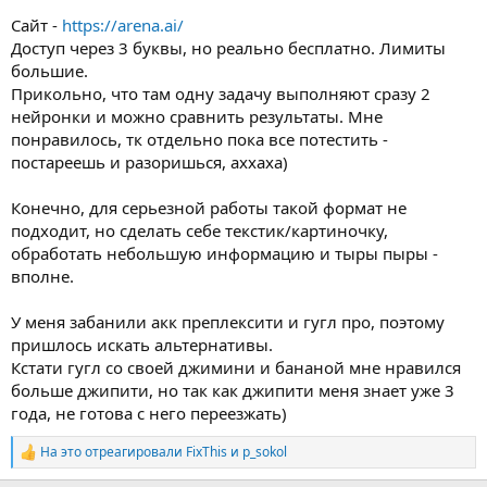
Сайт -
https://arena.ai/
Доступ через 3 буквы, но реально бесплатно. Лимиты
большие.
Прикольно, что там одну задачу выполняют сразу 2
нейронки и можно сравнить результаты. Мне
понравилось, тк отдельно пока все потестить -
постареешь и разоришься, аххаха)
Конечно, для серьезной работы такой формат не
подходит, но сделать себе текстик/картиночку,
обработать небольшую информацию и тыры пыры -
вполне.
У меня забанили акк преплексити и гугл про, поэтому
пришлось искать альтернативы.
Кстати гугл со своей джимини и бананой мне нравился
больше джипити, но так как джипити меня знает уже 3
года, не готова с него переезжать)
На это отреагировали
FixThis
и
p_sokol
Р
е