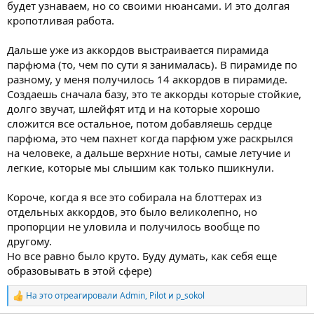
будет узнаваем, но со своими нюансами. И это долгая
кропотливая работа.
Дальше уже из аккордов выстраивается пирамида
парфюма (то, чем по сути я занималась). В пирамиде по
разному, у меня получилось 14 аккордов в пирамиде.
Создаешь сначала базу, это те аккорды которые стойкие,
долго звучат, шлейфят итд и на которые хорошо
сложится все остальное, потом добавляешь сердце
парфюма, это чем пахнет когда парфюм уже раскрылся
на человеке, а дальше верхние ноты, самые летучие и
легкие, которые мы слышим как только пшикнули.
Короче, когда я все это собирала на блоттерах из
отдельных аккордов, это было великолепно, но
пропорции не уловила и получилось вообще по
другому.
Но все равно было круто. Буду думать, как себя еще
образовывать в этой сфере)
На это отреагировали
Admin
,
Pilot
и
p_sokol
Р
е