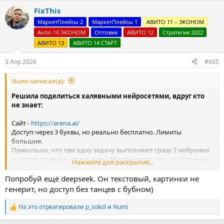
а
FixThis
к
ц
МаркетПлейсы 2
МаркетПлейсы 1
АВИТО 11 – ЭКОНОМ
и
Avito-10 ЭКОНОМ
Оптовик
АВИТО 12
Стратегия 2022
и
:
АВИТО 13
АВИТО 14 СТАРТ
3 Апр 2026
#605
Numi написал(а):
Решила поделиться халявными нейросетями, вдруг кто
не знает:
Сайт -
https://arena.ai/
Доступ через 3 буквы, но реально бесплатно. Лимиты
большие.
Прикольно, что там одну задачу выполняют сразу 2 нейронки
и можно сравнить результаты. Мне понравилось, тк отдельно
Нажмите для раскрытия...
пока все потестить - постареешь и разоришься, аххаха)
Попробуй ещё deepseek. Он текстовый, картинки не
Конечно, для серьезной работы такой формат не подходит, но
генерит, но доступ без танцев с бубном)
сделать себе текстик/картиночку, обработать небольшую
информацию и тыры пыры - вполне.
На это отреагировали
p_sokol
и
Numi
Р
е
У меня забанили акк преплексити и гугл про, поэтому