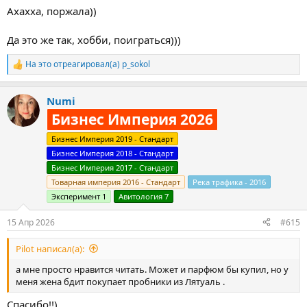
получилось вообще по другому.
Ахахха, поржала))
Но все равно было круто. Буду думать, как себя еще
образовывать в этой сфере)
Да это же так, хобби, поиграться)))
На это отреагировал(а)
p_sokol
Р
е
а
Numi
к
ц
Бизнес Империя 2026
и
и
Бизнес Империя 2019 - Стандарт
:
Бизнес Империя 2018 - Стандарт
Бизнес Империя 2017 - Стандарт
Товарная империя 2016 - Стандарт
Река трафика - 2016
Эксперимент 1
Авитология 7
15 Апр 2026
#615
Pilot написал(а):
а мне просто нравится читать. Может и парфюм бы купил, но у
меня жена бдит покупает пробники из Лятуаль .
Спасибо!!)