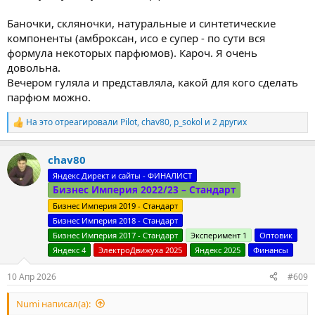
Баночки, скляночки, натуральные и синтетические
компоненты (амброксан, исо е супер - по сути вся
формула некоторых парфюмов). Кароч. Я очень
довольна.
Вечером гуляла и представляла, какой для кого сделать
парфюм можно.
На это отреагировали
Pilot
,
chav80
,
p_sokol
и 2 других
Р
е
а
chav80
к
ц
Яндекс Директ и сайты - ФИНАЛИСТ
и
Бизнес Империя 2022/23 – Стандарт
и
:
Бизнес Империя 2019 - Стандарт
Бизнес Империя 2018 - Стандарт
Бизнес Империя 2017 - Стандарт
Эксперимент 1
Оптовик
Яндекс 4
ЭлектроДвижуха 2025
Яндекс 2025
Финансы
10 Апр 2026
#609
Numi написал(а):