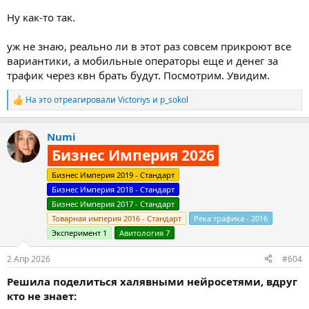
Ну как-то так.
уж не знаю, реально ли в этот раз совсем прикроют все
вариантики, а мобильные операторы еще и денег за
трафик через квн брать будут. Посмотрим. Увидим.
На это отреагировали
Victoriys
и
p_sokol
Р
е
а
Numi
к
ц
Бизнес Империя 2026
и
и
Бизнес Империя 2019 - Стандарт
:
Бизнес Империя 2018 - Стандарт
Бизнес Империя 2017 - Стандарт
Товарная империя 2016 - Стандарт
Река трафика - 2016
Эксперимент 1
Авитология 7
2 Апр 2026
#604
Решила поделиться халявными нейросетями, вдруг
кто не знает: