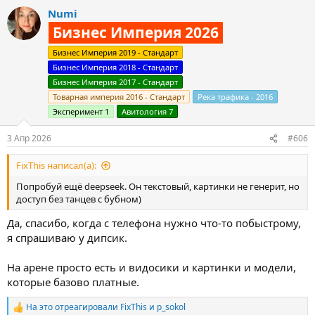
а
пришлось искать альтернативы.
Numi
к
Кстати гугл со своей джимини и бананой мне нравился больше
ц
Бизнес Империя 2026
джипити, но так как джипити меня знает уже 3 года, не готова с
и
него переезжать)
и
Бизнес Империя 2019 - Стандарт
:
Бизнес Империя 2018 - Стандарт
Бизнес Империя 2017 - Стандарт
Товарная империя 2016 - Стандарт
Река трафика - 2016
Эксперимент 1
Авитология 7
3 Апр 2026
#606
FixThis написал(а):
Попробуй ещё deepseek. Он текстовый, картинки не генерит, но
доступ без танцев с бубном)
Да, спасибо, когда с телефона нужно что-то побыстрому,
я спрашиваю у дипсик.
На арене просто есть и видосики и картинки и модели,
которые базово платные.
На это отреагировали
FixThis
и
p_sokol
Р