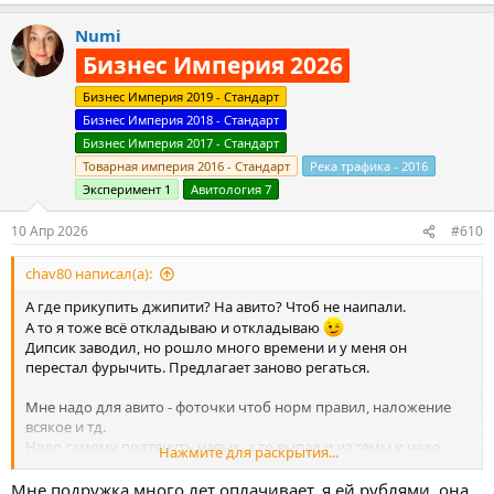
е
а
Numi
к
ц
Бизнес Империя 2026
и
и
Бизнес Империя 2019 - Стандарт
:
Бизнес Империя 2018 - Стандарт
Бизнес Империя 2017 - Стандарт
Товарная империя 2016 - Стандарт
Река трафика - 2016
Эксперимент 1
Авитология 7
10 Апр 2026
#610
chav80 написал(а):
А где прикупить джипити? На авито? Чтоб не наипали.
А то я тоже всё откладываю и откладываю
Дипсик заводил, но рошло много времени и у меня он
перестал фурычить. Предлагает заново регаться.
Мне надо для авито - фоточки чтоб норм правил, наложение
всякое и тд.
Надо самому подтянуть навык, а то выпал и из темы и надо
Нажмите для раскрытия...
понять,
как всё это работает - чтоб можно было делегировать более
Мне подружка много лет оплачивает, я ей рублями, она