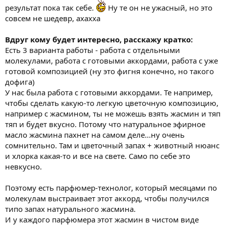
результат пока так себе.
Ну те он не ужасный, но это
совсем не шедевр, ахахха
Вдруг кому будет интересно, расскажу кратко:
Есть 3 варианта работы - работа с отдельными
молекулами, работа с готовыми аккордами, работа с уже
готовой композицией (ну это фигня конечно, но такого
дофига)
У нас была работа с готовыми аккордами. Те например,
чтобы сделать какую-то легкую цветочную композицию,
например с жасмином, ты не можешь взять жасмин и тяп
тяп и будет вкусно. Потому что натуральное эфирное
масло жасмина пахнет на самом деле...ну очень
сомнительно. Там и цветочный запах + животный нюанс
и хлорка какая-то и все на свете. Само по себе это
невкусно.
Поэтому есть парфюмер-технолог, который месяцами по
молекулам выстраивает этот аккорд, чтобы получился
типо запах натурального жасмина.
И у каждого парфюмера этот жасмин в чистом виде