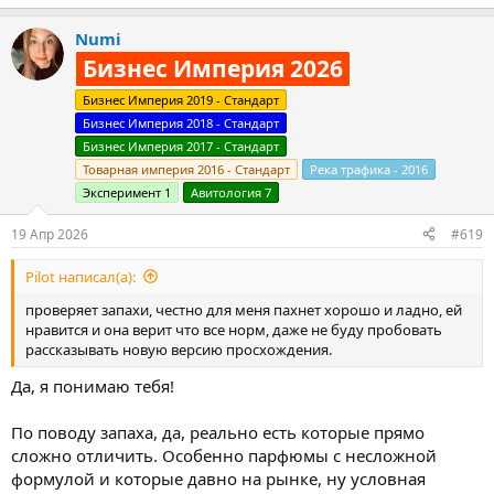
е
а
Numi
к
ц
Бизнес Империя 2026
и
и
Бизнес Империя 2019 - Стандарт
:
Бизнес Империя 2018 - Стандарт
Бизнес Империя 2017 - Стандарт
Товарная империя 2016 - Стандарт
Река трафика - 2016
Эксперимент 1
Авитология 7
19 Апр 2026
#619
Pilot написал(а):
проверяет запахи, честно для меня пахнет хорошо и ладно, ей
нравится и она верит что все норм, даже не буду пробовать
рассказывать новую версию просхождения.
Да, я понимаю тебя!
По поводу запаха, да, реально есть которые прямо
сложно отличить. Особенно парфюмы с несложной
формулой и которые давно на рынке, ну условная