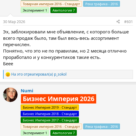
Товарная империя 2016 - Стандарт
Река трафика - 2016
Эксперимент 1
Авитология 7
30 Мар 2026
#601
Эх, заблокировали мне объявление, с которого больше
всего продаж было, там был весь-весь ассортимент
перечислен.
Понятно, что это не по правилам, но 2 месяца отлично
проработало и у конкурентиков такие есть.
Беее
На это отреагировал(а)
p_sokol
Р
е
а
Numi
к
ц
Бизнес Империя 2026
и
и
Бизнес Империя 2019 - Стандарт
:
Бизнес Империя 2018 - Стандарт
Бизнес Империя 2017 - Стандарт
Товарная империя 2016 - Стандарт
Река трафика - 2016
Эксперимент 1
Авитология 7