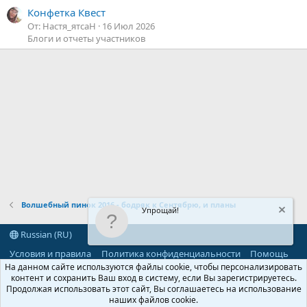
Конфетка Квест
От: Настя_ятсаН
16 Июл 2026
Блоги и отчеты участников
Волшебный пинок 2016 - бодряк к Сентябрю, и планы
Упрощай!
Russian (RU)
Условия и правила
Политика конфиденциальности
Помощь
R
На данном сайте используются файлы cookie, чтобы персонализировать
S
контент и сохранить Ваш вход в систему, если Вы зарегистрируетесь.
S
Продолжая использовать этот сайт, Вы соглашаетесь на использование
®
Community platform by XenForo
© 2010-2026 XenForo Ltd.
наших файлов cookie.
Parts of this site powered by
add-ons from DragonByte™
©2011-2026