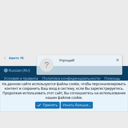
Авито 10
Упрощай!
Russian (RU)
Условия и правила
Политика конфиденциальности
Помощь
R
На данном сайте используются файлы cookie, чтобы персонализировать
S
контент и сохранить Ваш вход в систему, если Вы зарегистрируетесь.
S
Продолжая использовать этот сайт, Вы соглашаетесь на использование
®
Community platform by XenForo
© 2010-2026 XenForo Ltd.
наших файлов cookie.
Parts of this site powered by
add-ons from DragonByte™
©2011-2026
DragonByte Technologies
(
Details
)
Принять
Узнать больше...
©2010-2026 XenForo Ltd.