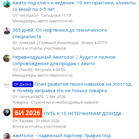
Авито под ключ и ведение. 10 лет практики, клиенты
со мной по 3-5 лет
От: netmaxon
Сегодня в 11:19
Менеджеры авито (авитологи)
365 дней. От нефтяника до технического
специалиста
От: Алексей | Главный эникейщик
Вчера в 07:15
Блоги и отчеты участников
Неравнодушный Авитолог | Аудит и полное
сопровождение для продаж с Авито
От: chav80
Вторник в 09:56
Менеджеры авито (авитологи)
План развития твоих навыков на этот год,
От Джона
и почему заправка это не только товарка
От: rainman0476
2 Авг 2026
Товарка - Стратегии и необходимые навыки
БИ 2026
ПУТЬ К 10 ИСТОЧНИКАМ ДОХОДА
От: Халяев
31 Июл 2026
Блоги и отчеты участников
Авитолог - надежный партнер. Трафик под