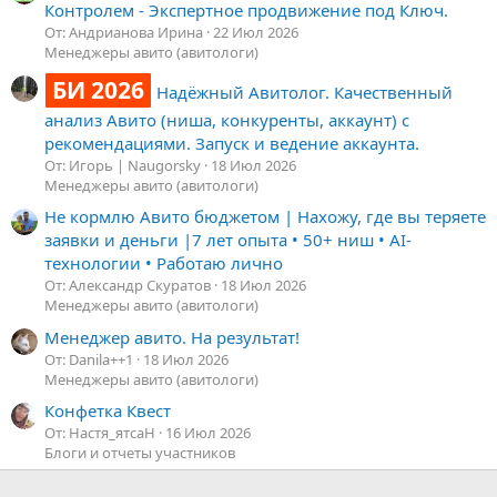
Контролем - Экспертное продвижение под Ключ.
От: Андрианова Ирина
22 Июл 2026
Менеджеры авито (авитологи)
БИ 2026
Надёжный Авитолог. Качественный
анализ Авито (ниша, конкуренты, аккаунт) с
рекомендациями. Запуск и ведение аккаунта.
От: Игорь | Naugorsky
18 Июл 2026
Менеджеры авито (авитологи)
Не кормлю Авито бюджетом | Нахожу, где вы теряете
заявки и деньги |7 лет опыта • 50+ ниш • AI-
технологии • Работаю лично
От: Александр Скуратов
18 Июл 2026
Менеджеры авито (авитологи)
Менеджер авито. На результат!
От: Danila++1
18 Июл 2026
Менеджеры авито (авитологи)
Конфетка Квест
От: Настя_ятсаН
16 Июл 2026
Блоги и отчеты участников