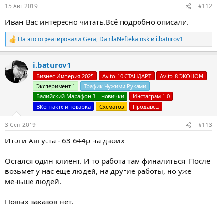
15 Авг 2019
#112
Иван Вас интересно читать.Всё подробно описали.
На это отреагировали
Gera
,
DanilaNeftekamsk
и
i.baturov1
Р
е
а
i.baturov1
к
ц
Бизнес Империя 2025
Avito-10 СТАНДАРТ
Avito-8 ЭКОНОМ
и
Эксперимент 1
Трафик Чужими Руками
и
:
Балийский Марафон 3 – новички
Инстаграм 1.0
ВКонтакте и товарка
Схематоз
Продавец
3 Сен 2019
#113
Итоги Августа - 63 644р на двоих
Остался один клиент. И то работа там финалиться. После
возьмет у нас еще людей, на другие работы, но уже
меньше людей.
Новых заказов нет.