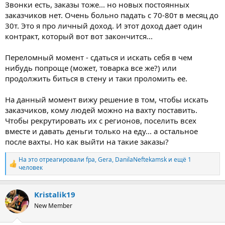
Звонки есть, заказы тоже... но новых постоянных
заказчиков нет. Очень больно падать с 70-80т в месяц до
30т. Это я про личный доход. И этот доход дает один
контракт, который вот вот закончится...
Переломный момент - сдаться и искать себя в чем
нибудь попроще (может, товарка все же?) или
продолжить биться в стену и таки проломить ее.
На данный момент вижу решение в том, чтобы искать
заказчиков, кому людей можно на вахту поставить.
Чтобы рекрутировать их с регионов, поселить всех
вместе и давать деньги только на еду... а остальное
после вахты. Но как выйти на такие заказы?
На это отреагировали
fpa
,
Gera
,
DanilaNeftekamsk
и ещё 1
Р
человек
е
а
к
Kristalik19
ц
New Member
и
и
: