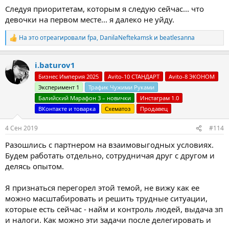
Следуя приоритетам, которым я следую сейчас... что
девочки на первом месте... я далеко не уйду.
На это отреагировали
fpa
,
DanilaNeftekamsk
и
beatlesanna
Р
е
а
i.baturov1
к
ц
Бизнес Империя 2025
Avito-10 СТАНДАРТ
Avito-8 ЭКОНОМ
и
Эксперимент 1
Трафик Чужими Руками
и
:
Балийский Марафон 3 – новички
Инстаграм 1.0
ВКонтакте и товарка
Схематоз
Продавец
4 Сен 2019
#114
Разошлись с партнером на взаимовыгодных условиях.
Будем работать отдельно, сотрудничая друг с другом и
делясь опытом.
Я признаться перегорел этой темой, не вижу как ее
можно масштабировать и решить трудные ситуации,
которые есть сейчас - найм и контроль людей, выдача зп
и налоги. Как можно эти задачи после делегировать и