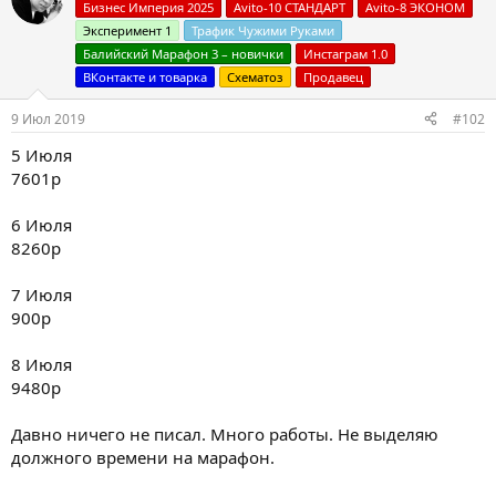
ц
Бизнес Империя 2025
Avito-10 СТАНДАРТ
Avito-8 ЭКОНОМ
и
Эксперимент 1
Трафик Чужими Руками
и
:
Балийский Марафон 3 – новички
Инстаграм 1.0
ВКонтакте и товарка
Схематоз
Продавец
9 Июл 2019
#102
5 Июля
7601р
6 Июля
8260р
7 Июля
900р
8 Июля
9480р
Давно ничего не писал. Много работы. Не выделяю
должного времени на марафон.