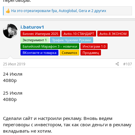
На это отреагировали
fpa
,
Autoglobal
,
Gera
и 2 других
Р
е
а
i.baturov1
к
ц
Бизнес Империя 2025
Avito-10 СТАНДАРТ
Avito-8 ЭКОНОМ
и
Эксперимент 1
Трафик Чужими Руками
и
:
Балийский Марафон 3 – новички
Инстаграм 1.0
ВКонтакте и товарка
Схематоз
Продавец
25 Июл 2019
#107
24 Июля
4080р
25 Июля
4080р
Сделали сайт и настроили рекламу. Вновь ведем
переговоры с инвестором, так как свои деньги в рекламу
вкладывать не хотим.