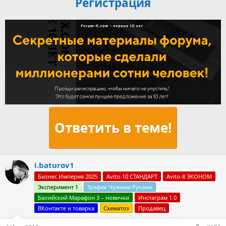
Регистрация
Ответить в теме!
i.baturov1
Бизнес Империя 2025
Avito-10 СТАНДАРТ
Avito-8 ЭКОНОМ
Эксперимент 1
Трафик Чужими Руками
Балийский Марафон 3 – новички
Инстаграм 1.0
ВКонтакте и товарка
Схематоз
Продавец