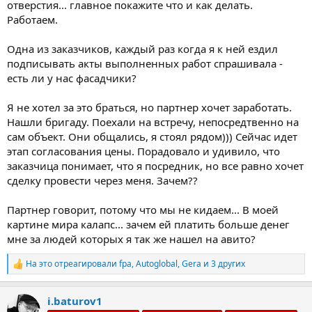
отверстия... главное покажите что и как делать.
Работаем.
Одна из заказчиков, каждый раз когда я к ней ездил
подписывать акты выполненных работ спрашивала -
есть ли у нас фасадчики?
Я не хотел за это браться, но партнер хочет заработать.
Нашли бригаду. Поехали на встречу, непосредтвенно на
сам объект. Они общались, я стоял рядом))) Сейчас идет
этап согласования цены. Порадовало и удивило, что
заказчица понимает, что я посредник, но все равно хочет
сделку провести через меня. Зачем??
Партнер говорит, потому что мы не кидаем... В моей
картине мира калапс... зачем ей платить больше денег
мне за людей которых я так же нашел на авито?
На это отреагировали
fpa
,
Autoglobal
,
Gera
и 3 других
Р
е
а
i.baturov1
к