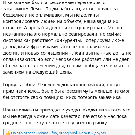
В выходные были агрессивные переговоры с
заказчиком. Тема - Люди работают, их выгоняют за
безделие и не оплачивают. Мы не должны
контролировать людей на объекте, наша задача их
вывести. А прорабы должны контролировать. Мы по
незнанию на это нормально реагировали, но сейчас
смотрим как работают конкуренты... оперируем их же
доводами и фразочками. Интересно получается.
Достигли новых соглашений - люди выгнанные до 12 не
оплачиваются, но если человек не работает или не дает
объем работ в течении дня, то нам сообщается и мы его
заменяем на следующий день.
Горжусь собой. Я человек достаточно мягкий, но тут
прям накипело... было бы агрессии чуть меньше не смог
бы отстоять свою позицию. Риск потерять заказчика.
Новые клиенты приходят и уходят. Уходят из за того, что
мы не всегда можем дать качество. Качество у нас пока
среднее... но не хуже того, что у всех по рынку.
На это отреагировали
fpa
,
Autoglobal
,
Gera
и 2 других
Р