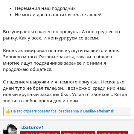
Переманил наш подрядчик
Не могли давать одних и тех же людей
Все упирается в качество продукта. А оно среднее по
рынку. Как у всех. И конкурируем со всеми.
Вновь активировал платные услуги на авито и юле.
Звонков много. Разовые заказы, заказы в область...
многие ищут подрядчиков заранее и с ними я
продолжаю общаться.
С падением выручки и я немного приуныл. Несколько
дней тупо не брал телефон... возможно, среди них наш
новый крупный заказчик был. Устал от звонков... Когда
звонят в любое время дня и ночи...
На это отреагировали
fpa
,
beatlesanna
и
DanilaNeftekamsk
Р
е
а
i.baturov1
к
ц
Бизнес Империя 2025
Avito-10 СТАНДАРТ
Avito-8 ЭКОНОМ