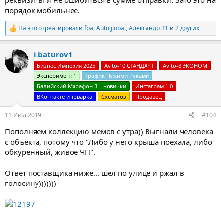
порядок мобильнее.
На это отреагировали
fpa
,
Autoglobal
,
Александр 31
и 2 других
Р
е
а
i.baturov1
к
ц
Бизнес Империя 2025
Avito-10 СТАНДАРТ
Avito-8 ЭКОНОМ
и
Эксперимент 1
Трафик Чужими Руками
и
:
Балийский Марафон 3 – новички
Инстаграм 1.0
ВКонтакте и товарка
Схематоз
Продавец
11 Июл 2019
#104
Пополняем коллекцию мемов с утра)) Выгнали человека
с объекта, потому что "Либо у него крыша поехала, либо
обкуренный, живое ЧП".
Ответ поставщика ниже... шел по улице и ржал в
голосину)))))))