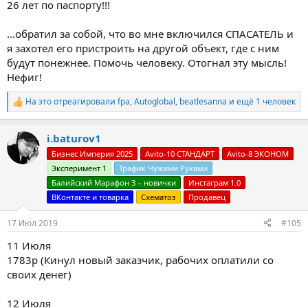
26 лет по паспорту!!!
...обратил за собой, что во мне включился СПАСАТЕЛЬ и
я захотел его пристроить на другой объект, где с ним
будут понежнее. Помочь человеку. Отогнал эту мысль!
Нефиг!
На это отреагировали
fpa
,
Autoglobal
,
beatlesanna
и ещё 1 человек
Р
е
а
i.baturov1
к
ц
Бизнес Империя 2025
Avito-10 СТАНДАРТ
Avito-8 ЭКОНОМ
и
Эксперимент 1
Трафик Чужими Руками
и
:
Балийский Марафон 3 – новички
Инстаграм 1.0
ВКонтакте и товарка
Схематоз
Продавец
17 Июл 2019
#105
11 Июля
1783р (Кинул новый заказчик, рабочих оплатили со
своих денег)
12 Июля