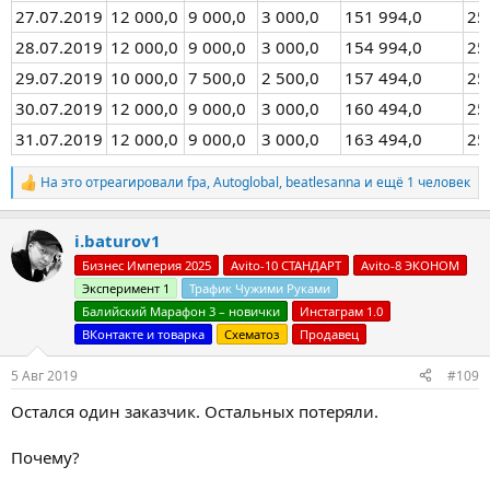
27.07.2019
12 000,0
9 000,0
3 000,0
151 994,0
25
28.07.2019
12 000,0
9 000,0
3 000,0
154 994,0
25
29.07.2019
10 000,0
7 500,0
2 500,0
157 494,0
25
30.07.2019
12 000,0
9 000,0
3 000,0
160 494,0
25
31.07.2019
12 000,0
9 000,0
3 000,0
163 494,0
25
На это отреагировали
fpa
,
Autoglobal
,
beatlesanna
и ещё 1 человек
Р
е
а
i.baturov1
к
ц
Бизнес Империя 2025
Avito-10 СТАНДАРТ
Avito-8 ЭКОНОМ
и
Эксперимент 1
Трафик Чужими Руками
и
:
Балийский Марафон 3 – новички
Инстаграм 1.0
ВКонтакте и товарка
Схематоз
Продавец
5 Авг 2019
#109
Остался один заказчик. Остальных потеряли.
Почему?