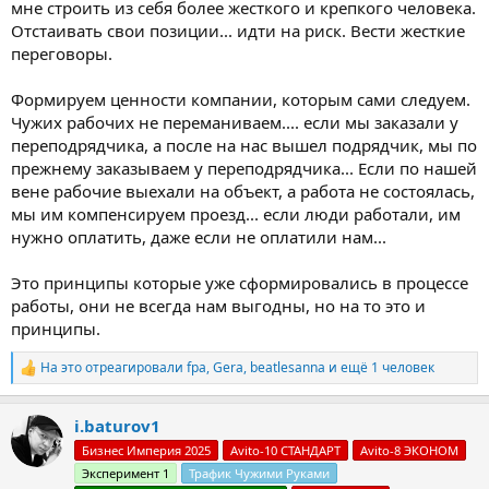
мне строить из себя более жесткого и крепкого человека.
Отстаивать свои позиции... идти на риск. Вести жесткие
переговоры.
Формируем ценности компании, которым сами следуем.
Чужих рабочих не переманиваем.... если мы заказали у
переподрядчика, а после на нас вышел подрядчик, мы по
прежнему заказываем у переподрядчика... Если по нашей
вене рабочие выехали на объект, а работа не состоялась,
мы им компенсируем проезд... если люди работали, им
нужно оплатить, даже если не оплатили нам...
Это принципы которые уже сформировались в процессе
работы, они не всегда нам выгодны, но на то это и
принципы.
На это отреагировали
fpa
,
Gera
,
beatlesanna
и ещё 1 человек
Р
е
а
i.baturov1
к
ц
Бизнес Империя 2025
Avito-10 СТАНДАРТ
Avito-8 ЭКОНОМ
и
Эксперимент 1
Трафик Чужими Руками
и