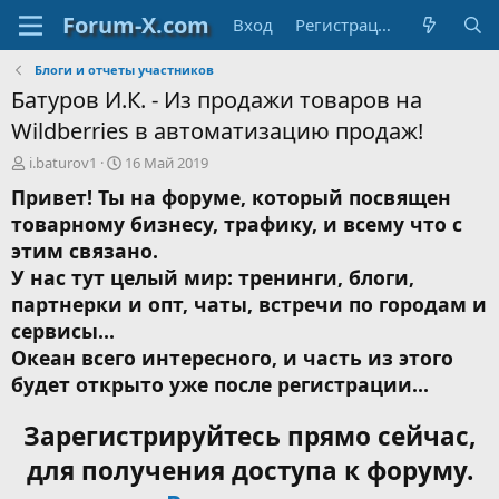
Вход
Регистрация
Блоги и отчеты участников
Батуров И.К. - Из продажи товаров на
Wildberries в автоматизацию продаж!
А
Д
i.baturov1
16 Май 2019
в
а
Привет! Ты на форуме, который посвящен
т
т
товарному бизнесу, трафику, и всему что с
о
а
р
н
этим связано.
т
а
У нас тут целый мир: тренинги, блоги,
е
ч
партнерки и опт, чаты, встречи по городам и
м
а
ы
л
сервисы...
а
Океан всего интересного, и часть из этого
будет открыто уже после регистрации...
Зарегистрируйтесь прямо сейчас,
для получения доступа к форуму.