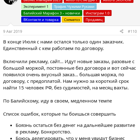
и
Эксперимент 1
Трафик Чужими Руками
и
:
Балийский Марафон 3 – новички
Инстаграм 1.0
ВКонтакте и товарка
Схематоз
Продавец
9 Авг 2019
#110
В конце Июля с нами остался только один заказчик.
Единственный с кем работаем по договору.
Включили рекламу, сайт... Идут новые заказы, разовые с
большой моржой, постоянные без договора и вот сейчас
появился очень вкусный заказ... большая моржа, по
договору, с предоплатой. Нам нужно за короткий срок
найти 15 человек РФ, без судимостей, на месяц вахты.
По Балийскому, иду в своем, медленном темпе
Список ошибок, которые ты боишься совершить
Боязнь остаться без денег на дальнейшее развитие
в рекламу. Бонкротство.
Боюсь делегировать, что у меня увидут бизнес