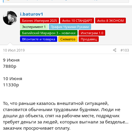
е
а
i.baturov1
к
ц
Бизнес Империя 2025
Avito-10 СТАНДАРТ
Avito-8 ЭКОНОМ
и
Эксперимент 1
Трафик Чужими Руками
и
:
Балийский Марафон 3 – новички
Инстаграм 1.0
ВКонтакте и товарка
Схематоз
Продавец
10 Июл 2019
#103
9 Июня
7880р
10 Июня
11330р
То, что раньше казалось внештатной ситуацией,
становится обычными трудовыми буднями. Люди не
дошли до объекта, спят на рабочем месте, подрядчик
требует деньги за людей, которых выгнали за безделье...
заказчик просрочивает оплату.