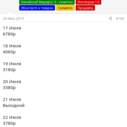
:
Балийский Марафон 3 – новички
Инстаграм 1.0
ВКонтакте и товарка
Схематоз
Продавец
24 Июл 2019
#106
17 Июля
6780р
18 Июля
4060р
19 Июля
3180р
20 Июля
3380р
21 Июля
Выходной
22 Июля
3780р