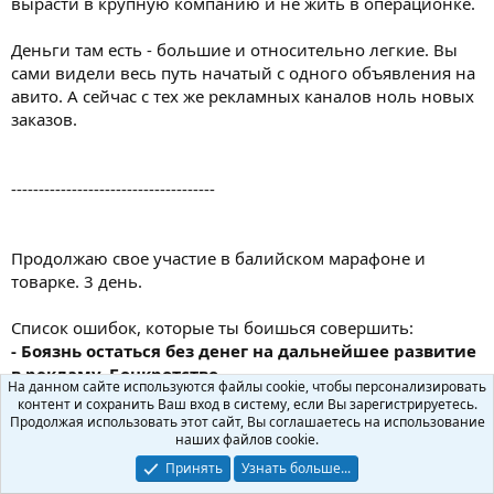
вырасти в крупную компанию и не жить в операционке.
Деньги там есть - большие и относительно легкие. Вы
сами видели весь путь начатый с одного объявления на
авито. А сейчас с тех же рекламных каналов ноль новых
заказов.
-------------------------------------
Продолжаю свое участие в балийском марафоне и
товарке. 3 день.
Список ошибок, которые ты боишься совершить:
- Боязнь остаться без денег на дальнейшее развитие
в рекламу. Бонкротство
.
На данном сайте используются файлы cookie, чтобы персонализировать
ТОЧНО НЕ СЛУЧИТСЯ
контент и сохранить Ваш вход в систему, если Вы зарегистрируетесь.
Продолжая использовать этот сайт, Вы соглашаетесь на использование
Если считать свои расходы и не тратить "лишние"
наших файлов cookie.
Если иметь несколько источников денег
Принять
Узнать больше...
Привлекать инвестиции