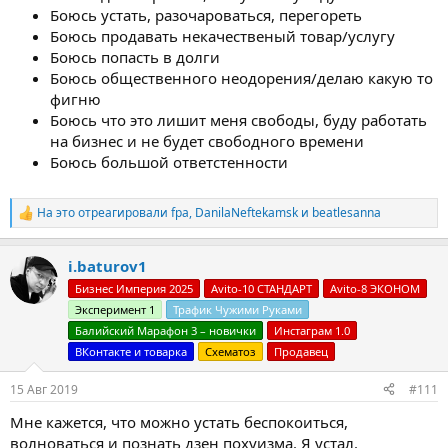
Боюсь устать, разочароваться, перегореть
Боюсь продавать некачественый товар/услугу
Боюсь попасть в долги
Боюсь общественного неодорения/делаю какую то
фигню
Боюсь что это лишит меня свободы, буду работать
на бизнес и не будет свободного времени
Боюсь большой ответстенности
На это отреагировали
fpa
,
DanilaNeftekamsk
и
beatlesanna
Р
е
а
i.baturov1
к
ц
Бизнес Империя 2025
Avito-10 СТАНДАРТ
Avito-8 ЭКОНОМ
и
Эксперимент 1
Трафик Чужими Руками
и
:
Балийский Марафон 3 – новички
Инстаграм 1.0
ВКонтакте и товарка
Схематоз
Продавец
15 Авг 2019
#111
Мне кажется, что можно устать беспокоиться,
волноваться и познать дзен похуизма. Я устал.