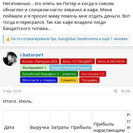
Негативные... это опять же Питер и когда я совсем
обнаглел и слишком нагло левачил в кафе. Меня
поймали и я просил маму помочь мне отдать деньги. Вот
тогда я пересрался. Так как кафе владели люди
бандитского типажа...
На это отреагировали
fpa
,
Autoglobal
,
beatlesanna
и ещё 1 человек
Р
е
а
i.baturov1
к
ц
Бизнес Империя 2025
Avito-10 СТАНДАРТ
Avito-8 ЭКОНОМ
и
Эксперимент 1
Трафик Чужими Руками
и
:
Балийский Марафон 3 – новички
Инстаграм 1.0
ВКонтакте и товарка
Схематоз
Продавец
5 Авг 2019
#108
Итоги. Июль.
Ре
ст
Прибыль
Дата
Выручка
Затраты
Прибыль
эт
нарастающим