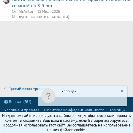
со мной по 3-5 лет
От: MrAnton
12 Июл 2026
Менеджеры авито (авитологи)
Третий поток тренинга.
Упрощай!
Russian (RU)
Условия и правила
Политика конфиденциальности
Помощь
R
На данном сайте используются файлы cookie, чтобы персонализировать
S
контент и сохранить Ваш вход в систему, если Вы зарегистрируетесь.
S
Продолжая использовать этот сайт, Вы соглашаетесь на использование
®
Community platform by XenForo
© 2010-2026 XenForo Ltd.
наших файлов cookie.
Parts of this site powered by
add-ons from DragonByte™
©2011-2026