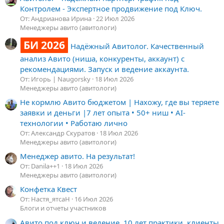
Контролем - Экспертное продвижение под Ключ.
От: Андрианова Ирина
22 Июл 2026
Менеджеры авито (авитологи)
БИ 2026
Надёжный Авитолог. Качественный
анализ Авито (ниша, конкуренты, аккаунт) с
рекомендациями. Запуск и ведение аккаунта.
От: Игорь | Naugorsky
18 Июл 2026
Менеджеры авито (авитологи)
Не кормлю Авито бюджетом | Нахожу, где вы теряете
заявки и деньги |7 лет опыта • 50+ ниш • AI-
технологии • Работаю лично
От: Александр Скуратов
18 Июл 2026
Менеджеры авито (авитологи)
Менеджер авито. На результат!
От: Danila++1
18 Июл 2026
Менеджеры авито (авитологи)
Конфетка Квест
От: Настя_ятсаН
16 Июл 2026
Блоги и отчеты участников
Авито под ключ и ведение. 10 лет практики, клиенты