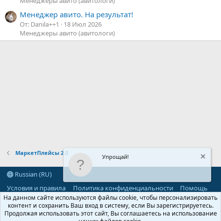
Менеджеры авито (авитологи)
Менеджер авито. На результат!
От: Danila++1
18 Июл 2026
Менеджеры авито (авитологи)
МаркетПлейсы 2.0
Упрощай!
Russian (RU)
Условия и правила
Политика конфиденциальности
Помощь
R
На данном сайте используются файлы cookie, чтобы персонализировать
S
контент и сохранить Ваш вход в систему, если Вы зарегистрируетесь.
S
Продолжая использовать этот сайт, Вы соглашаетесь на использование
®
Community platform by XenForo
© 2010-2026 XenForo Ltd.