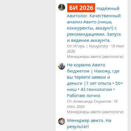
БИ 2026
Надёжный
Авитолог. Качественный
анализ Авито (ниша,
конкуренты, аккаунт) с
рекомендациями. Запуск
и ведение аккаунта.
От: Игорь | Naugorsky
18 Июл
2026
Менеджеры авито (авитологи)
Не кормлю Авито
бюджетом | Нахожу, где
вы теряете заявки и
деньги |7 лет опыта • 50+
ниш • AI-технологии •
Работаю лично
От: Александр Скуратов
18
Июл 2026
Менеджеры авито (авитологи)
Менеджер авито. На
результат!