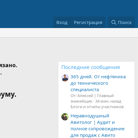
Вход
Регистрация
Поиск
язано.
Последние сообщения
.
365 дней. От нефтяника
до технического
специалиста
руму.
От: Алексей | Главный
эникейщик
34 мин. назад
Блоги и отчеты участников
Неравнодушный
Авитолог | Аудит и
полное сопровождение
для продаж с Авито