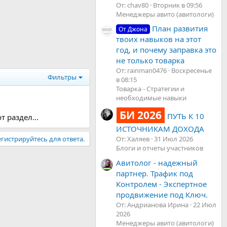
От: chav80
Вторник в 09:56
Менеджеры авито (авитологи)
План развития
От Джона
твоих навыков на этот
год, и почему заправка это
не только товарка
От: rainman0476
Воскресенье
Фильтры
в 08:15
Товарка - Стратегии и
необходимые навыки
БИ 2026
ПУТЬ К 10
 раздел...
ИСТОЧНИКАМ ДОХОДА
гистрируйтесь для ответа.
От: Халяев
31 Июл 2026
Блоги и отчеты участников
Авитолог - надежный
партнер. Трафик под
Контролем - Экспертное
продвижение под Ключ.
От: Андрианова Ирина
22 Июл
2026
Менеджеры авито (авитологи)