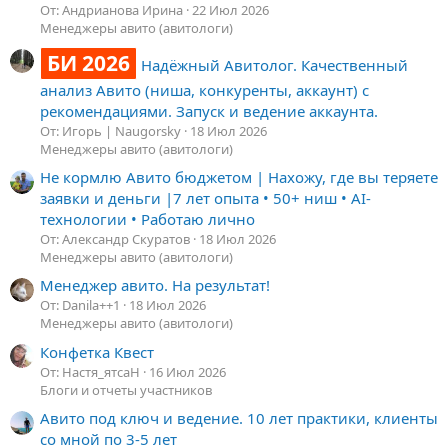
От: Андрианова Ирина
22 Июл 2026
Менеджеры авито (авитологи)
БИ 2026
Надёжный Авитолог. Качественный
анализ Авито (ниша, конкуренты, аккаунт) с
рекомендациями. Запуск и ведение аккаунта.
От: Игорь | Naugorsky
18 Июл 2026
Менеджеры авито (авитологи)
Не кормлю Авито бюджетом | Нахожу, где вы теряете
заявки и деньги |7 лет опыта • 50+ ниш • AI-
технологии • Работаю лично
От: Александр Скуратов
18 Июл 2026
Менеджеры авито (авитологи)
Менеджер авито. На результат!
От: Danila++1
18 Июл 2026
Менеджеры авито (авитологи)
Конфетка Квест
От: Настя_ятсаН
16 Июл 2026
Блоги и отчеты участников
Авито под ключ и ведение. 10 лет практики, клиенты
со мной по 3-5 лет