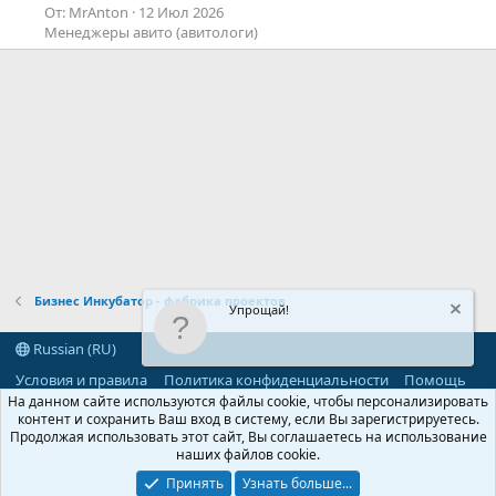
От: MrAnton
12 Июл 2026
Менеджеры авито (авитологи)
Бизнес Инкубатор - фабрика проектов
Упрощай!
Russian (RU)
Условия и правила
Политика конфиденциальности
Помощь
R
На данном сайте используются файлы cookie, чтобы персонализировать
S
контент и сохранить Ваш вход в систему, если Вы зарегистрируетесь.
S
Продолжая использовать этот сайт, Вы соглашаетесь на использование
®
Community platform by XenForo
© 2010-2026 XenForo Ltd.
наших файлов cookie.
Parts of this site powered by
add-ons from DragonByte™
©2011-2026
DragonByte Technologies
(
Details
)
Принять
Узнать больше...
©2010-2026 XenForo Ltd.