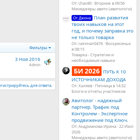
От: chav80
Вторник в 09:56
Менеджеры авито (авитологи)
План развития
От Джона
твоих навыков на этот
год, и почему заправка это
не только товарка
От: rainman0476
Воскресенье
Фильтры
в 08:15
Товарка - Стратегии и
3 Ноя 2016
необходимые навыки
Admin
БИ 2026
ПУТЬ К 10
ИСТОЧНИКАМ ДОХОДА
гистрируйтесь для ответа.
От: Халяев
Пятница в 14:32
Блоги и отчеты участников
Авитолог - надежный
партнер. Трафик под
Контролем - Экспертное
продвижение под Ключ.
От: Андрианова Ирина
22 Июл
2026
Менеджеры авито (авитологи)