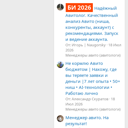
БИ 2026
Надёжный
Авитолог. Качественный
анализ Авито (ниша,
конкуренты, аккаунт) с
рекомендациями. Запуск
и ведение аккаунта.
От: Игорь | Naugorsky
18 Июл
2026
Менеджеры авито (авитологи)
Не кормлю Авито
бюджетом | Нахожу, где
вы теряете заявки и
деньги |7 лет опыта • 50+
ниш • AI-технологии •
Работаю лично
От: Александр Скуратов
18
Июл 2026
Менеджеры авито (авитологи)
Менеджер авито. На
результат!