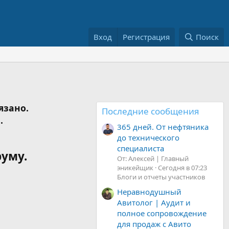
Вход
Регистрация
Поиск
язано.
Последние сообщения
.
365 дней. От нефтяника
до технического
специалиста
руму.
От: Алексей | Главный
эникейщик
Сегодня в 07:23
Блоги и отчеты участников
Неравнодушный
Авитолог | Аудит и
полное сопровождение
для продаж с Авито