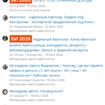
ПУТЬ К 10 ИСТОЧНИКАМ ДОХОДА
От: Халяев
31 Июл 2026
Блоги и отчеты участников
Авитолог - надежный партнер. Трафик под
Контролем - Экспертное продвижение под Ключ.
От: Андрианова Ирина
22 Июл 2026
Менеджеры авито (авитологи)
БИ 2026
Надёжный Авитолог. Качественный
анализ Авито (ниша, конкуренты, аккаунт) с
рекомендациями. Запуск и ведение аккаунта.
От: Игорь | Naugorsky
18 Июл 2026
Менеджеры авито (авитологи)
Не кормлю Авито бюджетом | Нахожу, где вы теряете
заявки и деньги |7 лет опыта • 50+ ниш • AI-
технологии • Работаю лично
От: Александр Скуратов
18 Июл 2026
Менеджеры авито (авитологи)
Менеджер авито. На результат!
От: Danila++1
18 Июл 2026
Менеджеры авито (авитологи)