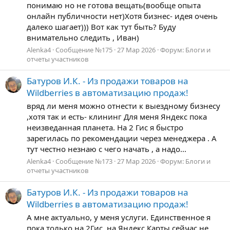
понимаю но не готова вещать(вообще опыта
онлайн публичности нет)Хотя бизнес- идея очень
далеко шагает))) Вот как тут быть? Буду
внимательно следить , Иван)
Alenka4
Сообщение №175
27 Мар 2026
Форум:
Блоги и
отчеты участников
Батуров И.К. - Из продажи товаров на
Wildberries в автоматизацию продаж!
вряд ли меня можно отнести к выездному бизнесу
,хотя так и есть- клининг Для меня Яндекс пока
неизведанная планета. На 2 Гис я быстро
зарегилась по рекомендации через менеджера . А
тут честно незнаю с чего начать , а надо...
Alenka4
Сообщение №173
27 Мар 2026
Форум:
Блоги и
отчеты участников
Батуров И.К. - Из продажи товаров на
Wildberries в автоматизацию продаж!
А мне актуально, у меня услуги. Единственное я
пока только на 2Гис, на Яндекс Карты сейчас не