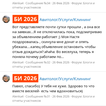
Alenka4
Сообщение №34
26 Фев 2026
Форум:
Блоги и
отчеты участников
БИ 2026
Авитолог/Услуги/Клининг
Вот представляете почти сутки прошли , а она все
на заявках...Я не отключилась пока, подсматриваю
за объявлением-работает ;) Моя Настя
поздоровалась , скинула мне донат и опять
убежала....капец объявление остановить чтобы
отзыв дождаться?:ahaha: Во веселуха, теперь я
поняла почему работаем по...
Alenka4
Сообщение №32
26 Фев 2026
Форум:
Блоги и
отчеты участников
БИ 2026
Авитолог/Услуги/Клининг
Павел, спасибо) У тебя не хуже. Здорово то что
вместе веселей- есть чем вдохновиться)
Alenka4
Сообщение №31
26 Фев 2026
Форум:
Блоги и
отчеты участников