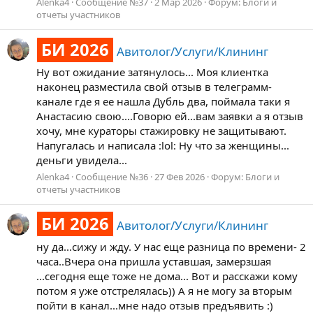
Alenka4
Сообщение №37
2 Мар 2026
Форум:
Блоги и
отчеты участников
БИ 2026
Авитолог/Услуги/Клининг
Ну вот ожидание затянулось... Моя клиентка
наконец разместила свой отзыв в телеграмм-
канале где я ее нашла Дубль два, поймала таки я
Анастасию свою....Говорю ей...вам заявки а я отзыв
хочу, мне кураторы стажировку не защитывают.
Напугалась и написала :lol: Ну что за женщины...
деньги увидела...
Alenka4
Сообщение №36
27 Фев 2026
Форум:
Блоги и
отчеты участников
БИ 2026
Авитолог/Услуги/Клининг
ну да...сижу и жду. У нас еще разница по времени- 2
часа..Вчера она пришла уставшая, замерзшая
...сегодня еще тоже не дома... Вот и расскажи кому
потом я уже отстрелялась)) А я не могу за вторым
пойти в канал...мне надо отзыв предъявить :)