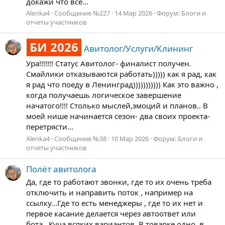
докажи что все...
Alenka4
Сообщение №227
14 Мар 2026
Форум:
Блоги и
отчеты участников
БИ 2026
Авитолог/Услуги/Клининг
Ура!!!!!!! Статус Авитолог- финалист получен.
Смайлики отказываются работать))))) как я рад, как
я рад что поеду в Ленинград))))))))))) Как это важно ,
когда получаешь логическое завершение
начатого!!!! Столько мыслей,эмоций и планов.. В
моей нише начинается сезон- два своих проекта-
перетрясти...
Alenka4
Сообщение №38
10 Мар 2026
Форум:
Блоги и
отчеты участников
Полёт авитолога
Да, где то работают звонки, где то их очень треба
отключить и направить поток , например на
ссылку...Где то есть менеджеры , где то их нет и
первое касание делается через автоответ или
бота...Куча всяких вариантов. В товарке одно, в