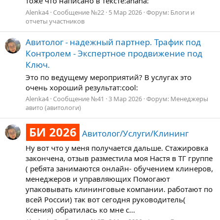
тоже что написано в тексте:ahaha:
Alenka4
Сообщение №22
5 Мар 2026
Форум:
Блоги и
отчеты участников
Авитолог - надежный партнер. Трафик под
Контролем - Экспертное продвижение под
Ключ.
Это по ведущему мероприятий? В услугах это
очень хороший результат:cool:
Alenka4
Сообщение №41
3 Мар 2026
Форум:
Менеджеры
авито (авитологи)
БИ 2026
Авитолог/Услуги/Клининг
Ну вот что у меня получается дальше. Стажировка
закончена, отзыв разместила моя Настя в ТГ группе
( ребята занимаются онлайн- обучением клинеров,
менеджеров и управляющих Помогают
упаковывать клининговые компании. работают по
всей России) так вот сегодня руководитель(
Ксения) обратилась ко мне с...