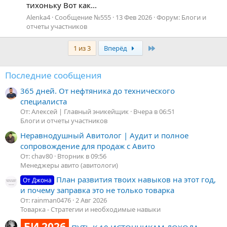
тихоньку Вот как...
Alenka4
Сообщение №555
13 Фев 2026
Форум:
Блоги и
отчеты участников
Last
1 из 3
Вперёд
Последние сообщения
365 дней. От нефтяника до технического
специалиста
От: Алексей | Главный эникейщик
Вчера в 06:51
Блоги и отчеты участников
Неравнодушный Авитолог | Аудит и полное
сопровождение для продаж с Авито
От: chav80
Вторник в 09:56
Менеджеры авито (авитологи)
План развития твоих навыков на этот год,
От Джона
и почему заправка это не только товарка
От: rainman0476
2 Авг 2026
Товарка - Стратегии и необходимые навыки
БИ 2026