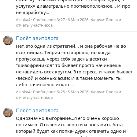
услугах= диаметрально противоположное... И про
не доработку...
Alenka4
Сообщение №27
6 Мар 2026
Форум:
Блоги и
отчеты участников
Полёт авитолога
Нет, это одна из стратегий... и она рабочая Не во
всех нишах. Теория -это хорошо, но когда
пропускаешь через себя за день десятки
"шизофреников" то бывает просто начинаешь
ненавидеть всех кругом. Это стресс, и такое бывает
-весной и осенью:acute: И в такие моменты ты
либо начинаешь искать...
Alenka4
Сообщение №25
5 Мар 2026
Форум:
Блоги и
отчеты участников
Полёт авитолога
Однозначно выгорание...я его очень хорошо
понимаю. Отключить звонки и поставить бота
который будет как попка- дурак отвечать одно и