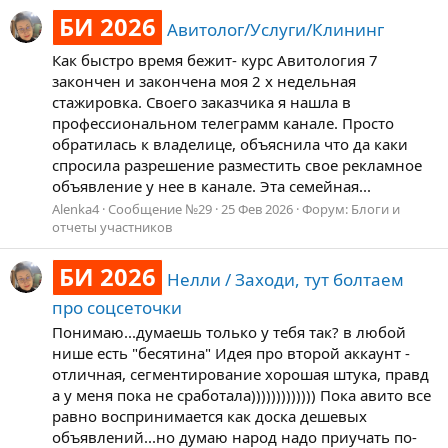
БИ 2026
Авитолог/Услуги/Клининг
Как быстро время бежит- курс Авитология 7
закончен и закончена моя 2 х недельная
стажировка. Своего заказчика я нашла в
профессиональном телеграмм канале. Просто
обратилась к владелице, объяснила что да каки
спросила разрешение разместить свое рекламное
объявление у нее в канале. Эта семейная...
Alenka4
Сообщение №29
25 Фев 2026
Форум:
Блоги и
отчеты участников
БИ 2026
Нелли / Заходи, тут болтаем
про соцсеточки
Понимаю...думаешь только у тебя так? в любой
нише есть "бесятина" Идея про второй аккаунт -
отличная, сегментирование хорошая штука, правд
а у меня пока не сработала))))))))))))) Пока авито все
равно воспринимается как доска дешевых
объявлений...но думаю народ надо приучать по-