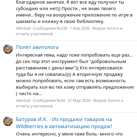
благодарное занятие. Я вот все жду получил ты
субсидию или нет)) Прости , не знаю твоего
имени.. беру на вооружение приложение по игре в
шахматы и книжку в свою библиотеку.
Alenka4
Сообщение №238
1 Апр 2026
Форум:
Блоги и
отчеты участников
Полёт авитолога
Интересная тема, надо тоже попробовать еще раз...
до сих пор этот инструмент был "добровольным
расставанием с деньгами")) Кто интересовался-
туда бы я не совалась)))) А вторичную продажу
можно попробовать, если там есть возможность
выбирать кол-во тех кому отправлять предложение
( чисто на...
Alenka4
Сообщение №34
31 Мар 2026
Форум:
Блоги и
отчеты участников
Батуров И.К. - Из продажи товаров на
Wildberries в автоматизацию продаж!
Очень интересно, у меня таже боль- много что