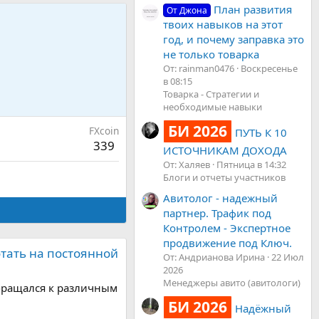
План развития
От Джона
твоих навыков на этот
год, и почему заправка это
не только товарка
От: rainman0476
Воскресенье
в 08:15
Товарка - Стратегии и
необходимые навыки
БИ 2026
FXсoin
ПУТЬ К 10
339
ИСТОЧНИКАМ ДОХОДА
От: Халяев
Пятница в 14:32
Блоги и отчеты участников
Авитолог - надежный
партнер. Трафик под
Контролем - Экспертное
продвижение под Ключ.
отать на постоянной
От: Андрианова Ирина
22 Июл
2026
Менеджеры авито (авитологи)
обращался к различным
БИ 2026
Надёжный