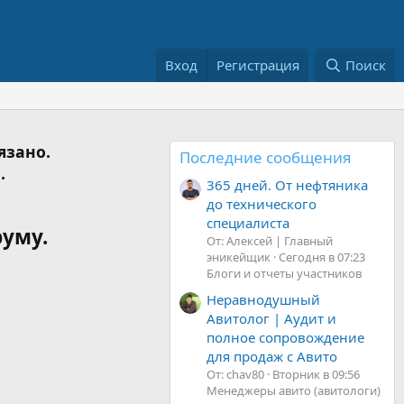
Вход
Регистрация
Поиск
язано.
Последние сообщения
.
365 дней. От нефтяника
до технического
специалиста
руму.
От: Алексей | Главный
эникейщик
Сегодня в 07:23
Блоги и отчеты участников
Неравнодушный
Авитолог | Аудит и
полное сопровождение
для продаж с Авито
От: chav80
Вторник в 09:56
Менеджеры авито (авитологи)