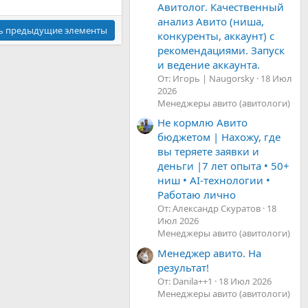
Авитолог. Качественный
анализ Авито (ниша,
ь предыдущие элементы
конкуренты, аккаунт) с
рекомендациями. Запуск
и ведение аккаунта.
От: Игорь | Naugorsky
18 Июл
2026
Менеджеры авито (авитологи)
Не кормлю Авито
бюджетом | Нахожу, где
вы теряете заявки и
деньги |7 лет опыта • 50+
ниш • AI-технологии •
Работаю лично
От: Александр Скуратов
18
Июл 2026
Менеджеры авито (авитологи)
Менеджер авито. На
результат!
От: Danila++1
18 Июл 2026
Менеджеры авито (авитологи)