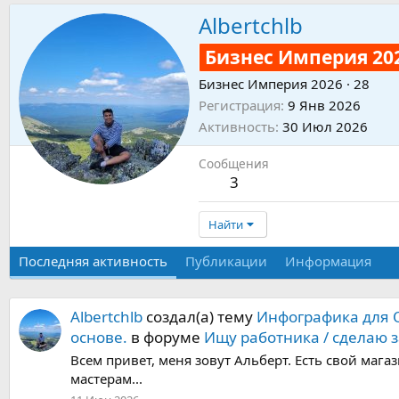
Albertchlb
Бизнес Империя 20
Бизнес Империя 2026
·
28
Регистрация
9 Янв 2026
Активность
30 Июл 2026
Сообщения
3
Найти
Последняя активность
Публикации
Информация
Albertchlb
создал(а) тему
Инфографика для О
основе.
в форуме
Ищу работника / сделаю з
Всем привет, меня зовут Альберт. Есть свой маг
мастерам...