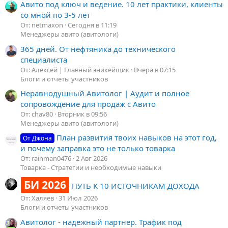
Авито под ключ и ведение. 10 лет практики, клиенты
со мной по 3-5 лет
От: netmaxon
Сегодня в 11:19
Менеджеры авито (авитологи)
365 дней. От нефтяника до технического
специалиста
От: Алексей | Главный эникейщик
Вчера в 07:15
Блоги и отчеты участников
Неравнодушный Авитолог | Аудит и полное
сопровождение для продаж с Авито
От: chav80
Вторник в 09:56
Менеджеры авито (авитологи)
План развития твоих навыков на этот год,
От Джона
и почему заправка это не только товарка
От: rainman0476
2 Авг 2026
Товарка - Стратегии и необходимые навыки
БИ 2026
ПУТЬ К 10 ИСТОЧНИКАМ ДОХОДА
От: Халяев
31 Июл 2026
Блоги и отчеты участников
Авитолог - надежный партнер. Трафик под