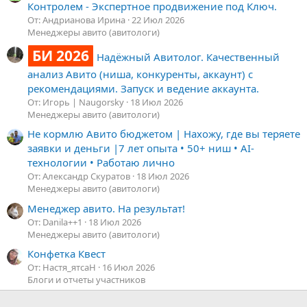
Контролем - Экспертное продвижение под Ключ.
От: Андрианова Ирина
22 Июл 2026
Менеджеры авито (авитологи)
БИ 2026
Надёжный Авитолог. Качественный
анализ Авито (ниша, конкуренты, аккаунт) с
рекомендациями. Запуск и ведение аккаунта.
От: Игорь | Naugorsky
18 Июл 2026
Менеджеры авито (авитологи)
Не кормлю Авито бюджетом | Нахожу, где вы теряете
заявки и деньги |7 лет опыта • 50+ ниш • AI-
технологии • Работаю лично
От: Александр Скуратов
18 Июл 2026
Менеджеры авито (авитологи)
Менеджер авито. На результат!
От: Danila++1
18 Июл 2026
Менеджеры авито (авитологи)
Конфетка Квест
От: Настя_ятсаН
16 Июл 2026
Блоги и отчеты участников