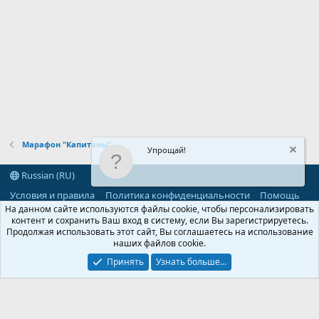
Марафон "Капитаны"
Упрощай!
Russian (RU)
Условия и правила
Политика конфиденциальности
Помощь
R
На данном сайте используются файлы cookie, чтобы персонализировать
S
контент и сохранить Ваш вход в систему, если Вы зарегистрируетесь.
S
Продолжая использовать этот сайт, Вы соглашаетесь на использование
®
Community platform by XenForo
© 2010-2026 XenForo Ltd.
наших файлов cookie.
Parts of this site powered by
add-ons from DragonByte™
©2011-2026
DragonByte Technologies
(
Details
)
Принять
Узнать больше...
©2010-2026 XenForo Ltd.