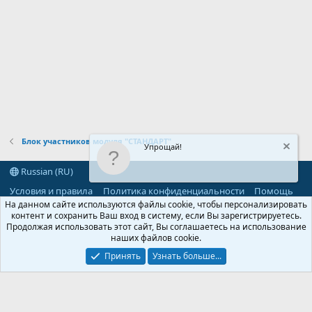
Блок участников модуля "СТАНДАРТ"
Упрощай!
Russian (RU)
Условия и правила
Политика конфиденциальности
Помощь
R
На данном сайте используются файлы cookie, чтобы персонализировать
S
контент и сохранить Ваш вход в систему, если Вы зарегистрируетесь.
S
Продолжая использовать этот сайт, Вы соглашаетесь на использование
®
Community platform by XenForo
© 2010-2026 XenForo Ltd.
наших файлов cookie.
Parts of this site powered by
add-ons from DragonByte™
©2011-2026
DragonByte Technologies
(
Details
)
Принять
Узнать больше...
©2010-2026 XenForo Ltd.