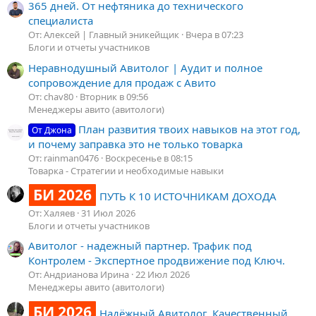
365 дней. От нефтяника до технического
специалиста
От: Алексей | Главный эникейщик
Вчера в 07:23
Блоги и отчеты участников
Неравнодушный Авитолог | Аудит и полное
сопровождение для продаж с Авито
От: chav80
Вторник в 09:56
Менеджеры авито (авитологи)
План развития твоих навыков на этот год,
От Джона
и почему заправка это не только товарка
От: rainman0476
Воскресенье в 08:15
Товарка - Стратегии и необходимые навыки
БИ 2026
ПУТЬ К 10 ИСТОЧНИКАМ ДОХОДА
От: Халяев
31 Июл 2026
Блоги и отчеты участников
Авитолог - надежный партнер. Трафик под
Контролем - Экспертное продвижение под Ключ.
От: Андрианова Ирина
22 Июл 2026
Менеджеры авито (авитологи)
БИ 2026
Надёжный Авитолог. Качественный