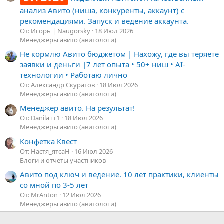
анализ Авито (ниша, конкуренты, аккаунт) с
рекомендациями. Запуск и ведение аккаунта.
От: Игорь | Naugorsky
18 Июл 2026
Менеджеры авито (авитологи)
Не кормлю Авито бюджетом | Нахожу, где вы теряете
заявки и деньги |7 лет опыта • 50+ ниш • AI-
технологии • Работаю лично
От: Александр Скуратов
18 Июл 2026
Менеджеры авито (авитологи)
Менеджер авито. На результат!
От: Danila++1
18 Июл 2026
Менеджеры авито (авитологи)
Конфетка Квест
От: Настя_ятсаН
16 Июл 2026
Блоги и отчеты участников
Авито под ключ и ведение. 10 лет практики, клиенты
со мной по 3-5 лет
От: MrAnton
12 Июл 2026
Менеджеры авито (авитологи)