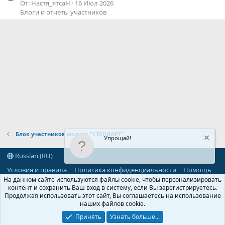
От: Настя_ятсаН
16 Июл 2026
Блоги и отчеты участников
Блок участников модуля "СТАНДАРТ"
Упрощай!
Russian (RU)
Условия и правила
Политика конфиденциальности
Помощь
R
На данном сайте используются файлы cookie, чтобы персонализировать
S
контент и сохранить Ваш вход в систему, если Вы зарегистрируетесь.
S
Продолжая использовать этот сайт, Вы соглашаетесь на использование
®
Community platform by XenForo
© 2010-2026 XenForo Ltd.
наших файлов cookie.
Parts of this site powered by
add-ons from DragonByte™
©2011-2026
DragonByte Technologies
(
Details
)
Принять
Узнать больше...
©2010-2026 XenForo Ltd.