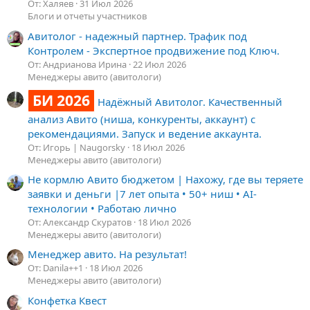
От: Халяев
31 Июл 2026
Блоги и отчеты участников
Авитолог - надежный партнер. Трафик под
Контролем - Экспертное продвижение под Ключ.
От: Андрианова Ирина
22 Июл 2026
Менеджеры авито (авитологи)
БИ 2026
Надёжный Авитолог. Качественный
анализ Авито (ниша, конкуренты, аккаунт) с
рекомендациями. Запуск и ведение аккаунта.
От: Игорь | Naugorsky
18 Июл 2026
Менеджеры авито (авитологи)
Не кормлю Авито бюджетом | Нахожу, где вы теряете
заявки и деньги |7 лет опыта • 50+ ниш • AI-
технологии • Работаю лично
От: Александр Скуратов
18 Июл 2026
Менеджеры авито (авитологи)
Менеджер авито. На результат!
От: Danila++1
18 Июл 2026
Менеджеры авито (авитологи)
Конфетка Квест