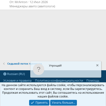
От: MrAnton
12 Июл 2026
Менеджеры авито (авитологи)
Седьмой поток тренинга.
Упрощай!
Russian (RU)
Условия и правила
Политика конфиденциальности
Помощь
R
На данном сайте используются файлы cookie, чтобы персонализировать
S
контент и сохранить Ваш вход в систему, если Вы зарегистрируетесь.
S
Продолжая использовать этот сайт, Вы соглашаетесь на использование
®
Community platform by XenForo
© 2010-2026 XenForo Ltd.
наших файлов cookie.
Parts of this site powered by
add-ons from DragonByte™
©2011-2026
DragonByte Technologies
(
Details
)
Принять
Узнать больше...
©2010-2026 XenForo Ltd.