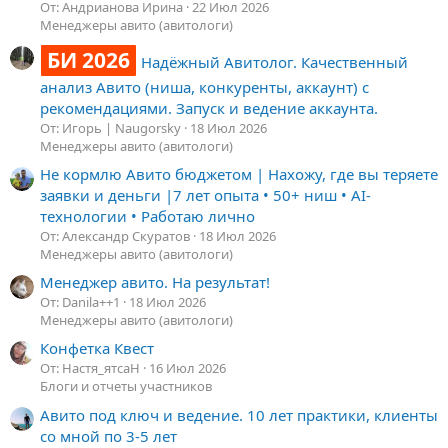
От: Андрианова Ирина
22 Июл 2026
Менеджеры авито (авитологи)
БИ 2026
Надёжный Авитолог. Качественный
анализ Авито (ниша, конкуренты, аккаунт) с
рекомендациями. Запуск и ведение аккаунта.
От: Игорь | Naugorsky
18 Июл 2026
Менеджеры авито (авитологи)
Не кормлю Авито бюджетом | Нахожу, где вы теряете
заявки и деньги |7 лет опыта • 50+ ниш • AI-
технологии • Работаю лично
От: Александр Скуратов
18 Июл 2026
Менеджеры авито (авитологи)
Менеджер авито. На результат!
От: Danila++1
18 Июл 2026
Менеджеры авито (авитологи)
Конфетка Квест
От: Настя_ятсаН
16 Июл 2026
Блоги и отчеты участников
Авито под ключ и ведение. 10 лет практики, клиенты
со мной по 3-5 лет