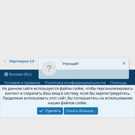
Партнерки 2.0
Упрощай!
Russian (RU)
Условия и правила
Политика конфиденциальности
Помощь
R
На данном сайте используются файлы cookie, чтобы персонализировать
S
контент и сохранить Ваш вход в систему, если Вы зарегистрируетесь.
S
Продолжая использовать этот сайт, Вы соглашаетесь на использование
®
Community platform by XenForo
© 2010-2026 XenForo Ltd.
наших файлов cookie.
Parts of this site powered by
add-ons from DragonByte™
©2011-2026
DragonByte Technologies
(
Details
)
Принять
Узнать больше...
©2010-2026 XenForo Ltd.