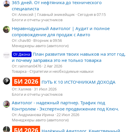
365 дней. От нефтяника до технического
специалиста
От: Алексей | Главный эникейщик
Сегодня в 07:15
Блоги и отчеты участников
Неравнодушный Авитолог | Аудит и полное
сопровождение для продаж с Авито
От: chav80
Вторник в 09:56
Менеджеры авито (авитологи)
План развития твоих навыков на этот год,
От Джона
и почему заправка это не только товарка
От: rainman0476
2 Авг 2026
Товарка - Стратегии и необходимые навыки
БИ 2026
ПУТЬ К 10 ИСТОЧНИКАМ ДОХОДА
От: Халяев
31 Июл 2026
Блоги и отчеты участников
Авитолог - надежный партнер. Трафик под
Контролем - Экспертное продвижение под Ключ.
От: Андрианова Ирина
22 Июл 2026
Менеджеры авито (авитологи)
БИ 2026
Надёжный Авитолог. Качественный