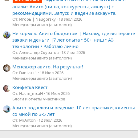
анализ Авито (ниша, конкуренты, аккаунт) с
рекомендациями. Запуск и ведение аккаунта.
От: Игорь | Naugorsky
18 Июл 2026
Менеджеры авито (авитологи)
Не кормлю Авито бюджетом | Нахожу, где вы теряете
заявки и деньги |7 лет опыта • 50+ ниш • AI-
технологии • Работаю лично
От: Александр Скуратов
18 Июл 2026
Менеджеры авито (авитологи)
Менеджер авито. На результат!
От: Danila++1
18 Июл 2026
Менеджеры авито (авитологи)
Конфетка Квест
От: Настя_ятсаН
16 Июл 2026
Блоги и отчеты участников
Авито под ключ и ведение. 10 лет практики, клиенты
со мной по 3-5 лет
От: MrAnton
12 Июл 2026
Менеджеры авито (авитологи)