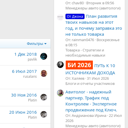
От: chav80
Вторник в 09:56
Менеджеры авито (авитологи)
План развития
От Джона
твоих навыков на этот
год, и почему заправка это
не только товарка
От: rainman0476
Воскресенье
Фильтры
в 08:15
Товарка - Стратегии и
1 Дек 2018
необходимые навыки
pavlik
БИ 2026
ПУТЬ К 10
6 Июл 2017
ИСТОЧНИКАМ ДОХОДА
rusalans
От: Халяев
31 Июл 2026
Блоги и отчеты участников
Авитолог - надежный
30 Ноя 2016
партнер. Трафик под
Platin
Контролем - Экспертное
продвижение под Ключ.
20 Июн 2016
От: Андрианова Ирина
22 Июл
Platin
2026
Менеджеры авито (авитологи)