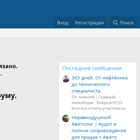
Вход
Регистрация
Поиск
язано.
Последние сообщения
.
365 дней. От нефтяника
до технического
специалиста
руму.
От: Алексей | Главный
эникейщик
Вчера в 07:23
Блоги и отчеты участников
Неравнодушный
Авитолог | Аудит и
полное сопровождение
для продаж с Авито