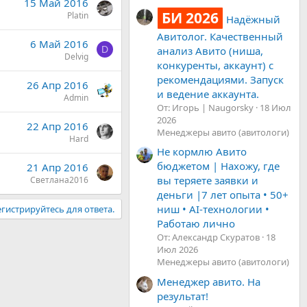
15 Май 2016
БИ 2026
Platin
Надёжный
Авитолог. Качественный
6 Май 2016
анализ Авито (ниша,
D
Delvig
конкуренты, аккаунт) с
рекомендациями. Запуск
26 Апр 2016
и ведение аккаунта.
Admin
От: Игорь | Naugorsky
18 Июл
2026
22 Апр 2016
Менеджеры авито (авитологи)
Hard
Не кормлю Авито
бюджетом | Нахожу, где
21 Апр 2016
вы теряете заявки и
Светлана2016
деньги |7 лет опыта • 50+
ниш • AI-технологии •
гистрируйтесь для ответа.
Работаю лично
От: Александр Скуратов
18
Июл 2026
Менеджеры авито (авитологи)
Менеджер авито. На
результат!