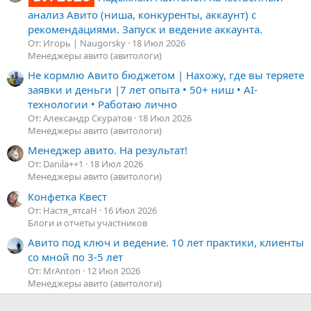
анализ Авито (ниша, конкуренты, аккаунт) с
рекомендациями. Запуск и ведение аккаунта.
От: Игорь | Naugorsky
18 Июл 2026
Менеджеры авито (авитологи)
Не кормлю Авито бюджетом | Нахожу, где вы теряете
заявки и деньги |7 лет опыта • 50+ ниш • AI-
технологии • Работаю лично
От: Александр Скуратов
18 Июл 2026
Менеджеры авито (авитологи)
Менеджер авито. На результат!
От: Danila++1
18 Июл 2026
Менеджеры авито (авитологи)
Конфетка Квест
От: Настя_ятсаН
16 Июл 2026
Блоги и отчеты участников
Авито под ключ и ведение. 10 лет практики, клиенты
со мной по 3-5 лет
От: MrAnton
12 Июл 2026
Менеджеры авито (авитологи)