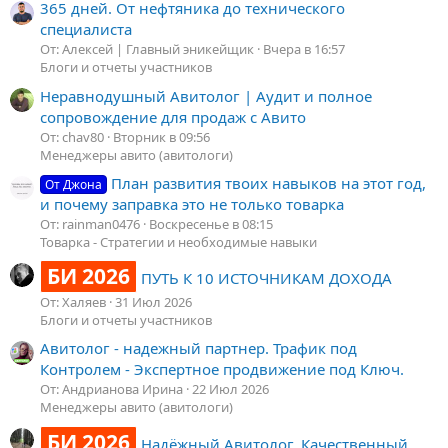
365 дней. От нефтяника до технического
специалиста
От: Алексей | Главный эникейщик
Вчера в 16:57
Блоги и отчеты участников
Неравнодушный Авитолог | Аудит и полное
сопровождение для продаж с Авито
От: chav80
Вторник в 09:56
Менеджеры авито (авитологи)
План развития твоих навыков на этот год,
От Джона
и почему заправка это не только товарка
От: rainman0476
Воскресенье в 08:15
Товарка - Стратегии и необходимые навыки
БИ 2026
ПУТЬ К 10 ИСТОЧНИКАМ ДОХОДА
От: Халяев
31 Июл 2026
Блоги и отчеты участников
Авитолог - надежный партнер. Трафик под
Контролем - Экспертное продвижение под Ключ.
От: Андрианова Ирина
22 Июл 2026
Менеджеры авито (авитологи)
БИ 2026
Надёжный Авитолог. Качественный