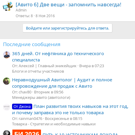
[Авито 6] Две вещи - запомнить навсегда!
Admin
Ответы
8
8 Ноя 2016
Войдите или зарегистрируйтесь для ответа.
Последние сообщения
365 дней. От нефтяника до технического
специалиста
От: Алексей | Главный эникейщик
Вчера в 07:23
Блоги и отчеты участников
Неравнодушный Авитолог | Аудит и полное
сопровождение для продаж с Авито
От: chav80
Вторник в 09:56
Менеджеры авито (авитологи)
План развития твоих навыков на этот год,
От Джона
и почему заправка это не только товарка
От: rainman0476
Воскресенье в 08:15
Товарка - Стратегии и необходимые навыки
БИ 2026
ПУТЬ К 10 ИСТОЧНИКАМ ДОХОДА