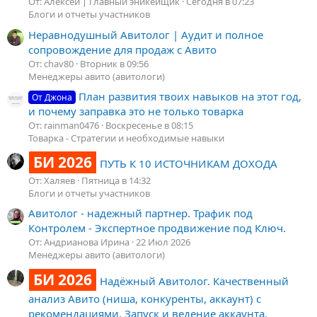
От: Алексей | Главный эникейщик
Сегодня в 07:23
Блоги и отчеты участников
Неравнодушный Авитолог | Аудит и полное
сопровождение для продаж с Авито
От: chav80
Вторник в 09:56
Менеджеры авито (авитологи)
План развития твоих навыков на этот год,
От Джона
и почему заправка это не только товарка
От: rainman0476
Воскресенье в 08:15
Товарка - Стратегии и необходимые навыки
БИ 2026
ПУТЬ К 10 ИСТОЧНИКАМ ДОХОДА
От: Халяев
Пятница в 14:32
Блоги и отчеты участников
Авитолог - надежный партнер. Трафик под
Контролем - Экспертное продвижение под Ключ.
От: Андрианова Ирина
22 Июл 2026
Менеджеры авито (авитологи)
БИ 2026
Надёжный Авитолог. Качественный
анализ Авито (ниша, конкуренты, аккаунт) с
рекомендациями. Запуск и ведение аккаунта.