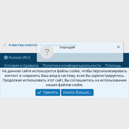
6 мастер-классов по товарному бизнесу.
Упрощай!
Russian (RU)
Условия и правила
Политика конфиденциальности
Помощь
R
На данном сайте используются файлы cookie, чтобы персонализировать
S
контент и сохранить Ваш вход в систему, если Вы зарегистрируетесь.
S
Продолжая использовать этот сайт, Вы соглашаетесь на использование
®
Community platform by XenForo
© 2010-2026 XenForo Ltd.
наших файлов cookie.
Parts of this site powered by
add-ons from DragonByte™
©2011-2026
DragonByte Technologies
(
Details
)
Принять
Узнать больше...
©2010-2026 XenForo Ltd.