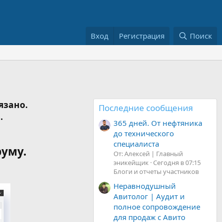
Вход
Регистрация
Поиск
язано.
Последние сообщения
.
365 дней. От нефтяника
до технического
специалиста
руму.
От: Алексей | Главный
эникейщик
Сегодня в 07:15
Блоги и отчеты участников
Неравнодушный
Авитолог | Аудит и
полное сопровождение
для продаж с Авито