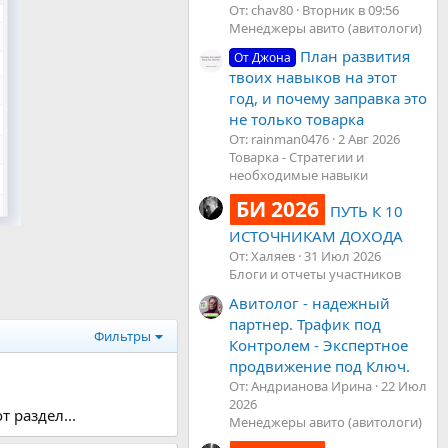
От: chav80
Вторник в 09:56
Менеджеры авито (авитологи)
План развития
От Джона
твоих навыков на этот
год, и почему заправка это
не только товарка
От: rainman0476
2 Авг 2026
Товарка - Стратегии и
необходимые навыки
БИ 2026
ПУТЬ К 10
ИСТОЧНИКАМ ДОХОДА
От: Халяев
31 Июл 2026
Блоги и отчеты участников
Авитолог - надежный
партнер. Трафик под
Фильтры
Контролем - Экспертное
продвижение под Ключ.
От: Андрианова Ирина
22 Июл
2026
 раздел...
Менеджеры авито (авитологи)