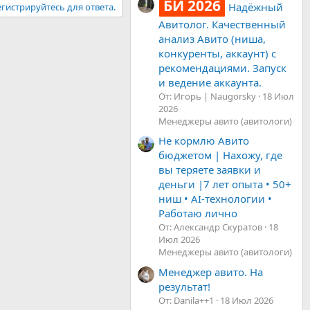
БИ 2026
Надёжный
гистрируйтесь для ответа.
Авитолог. Качественный
анализ Авито (ниша,
конкуренты, аккаунт) с
рекомендациями. Запуск
и ведение аккаунта.
От: Игорь | Naugorsky
18 Июл
2026
Менеджеры авито (авитологи)
Не кормлю Авито
бюджетом | Нахожу, где
вы теряете заявки и
деньги |7 лет опыта • 50+
ниш • AI-технологии •
Работаю лично
От: Александр Скуратов
18
Июл 2026
Менеджеры авито (авитологи)
Менеджер авито. На
результат!
От: Danila++1
18 Июл 2026