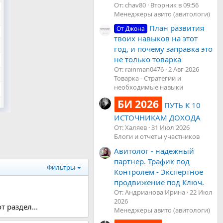
От: chav80
Вторник в 09:56
Менеджеры авито (авитологи)
План развития
От Джона
твоих навыков на этот
год, и почему заправка это
не только товарка
От: rainman0476
2 Авг 2026
Товарка - Стратегии и
необходимые навыки
БИ 2026
ПУТЬ К 10
ИСТОЧНИКАМ ДОХОДА
От: Халяев
31 Июл 2026
Блоги и отчеты участников
Авитолог - надежный
партнер. Трафик под
Фильтры
Контролем - Экспертное
продвижение под Ключ.
От: Андрианова Ирина
22 Июл
2026
 раздел...
Менеджеры авито (авитологи)