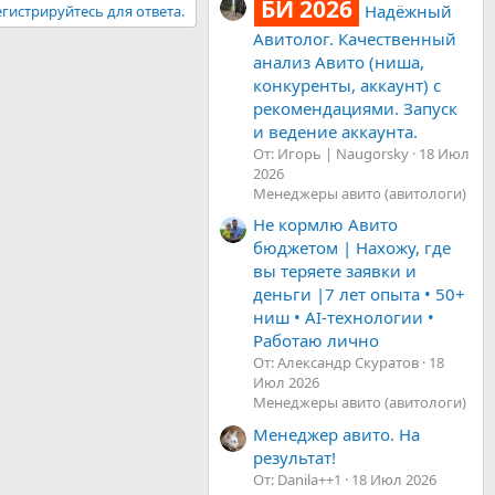
БИ 2026
Надёжный
гистрируйтесь для ответа.
Авитолог. Качественный
анализ Авито (ниша,
конкуренты, аккаунт) с
рекомендациями. Запуск
и ведение аккаунта.
От: Игорь | Naugorsky
18 Июл
2026
Менеджеры авито (авитологи)
Не кормлю Авито
бюджетом | Нахожу, где
вы теряете заявки и
деньги |7 лет опыта • 50+
ниш • AI-технологии •
Работаю лично
От: Александр Скуратов
18
Июл 2026
Менеджеры авито (авитологи)
Менеджер авито. На
результат!
От: Danila++1
18 Июл 2026