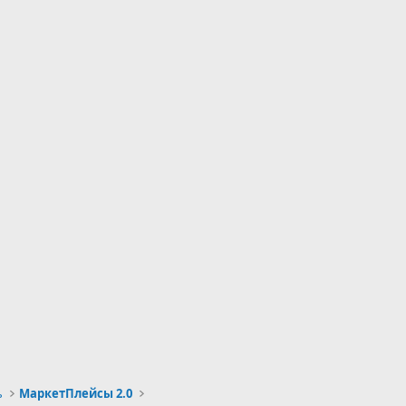
ь
МаркетПлейсы 2.0