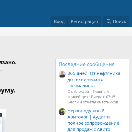
Вход
Регистрация
Поиск
язано.
Последние сообщения
.
365 дней. От нефтяника
до технического
специалиста
руму.
От: Алексей | Главный
эникейщик
Вчера в 07:15
Блоги и отчеты участников
Неравнодушный
Авитолог | Аудит и
полное сопровождение
для продаж с Авито