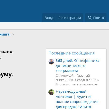
Вход
Регистрация
Поиск
нинга.
язано.
Последние сообщения
.
365 дней. От нефтяника
до технического
специалиста
руму.
От: Алексей | Главный
эникейщик
Сегодня в 10:16
Блоги и отчеты участников
Неравнодушный
Авитолог | Аудит и
полное сопровождение
для продаж с Авито