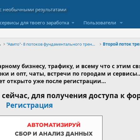
сервисы для твоего заработка
Пользователи
ь
"Авито"- 8 потоков фундаментального тренинга
Второй поток тре
рному бизнесу, трафику, и всему что с этим св
ки и опт, чаты, встречи по городам и сервисы..
ет открыто уже после регистрации...
сейчас, для получения доступа к фо
Регистрация