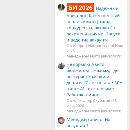
БИ 2026
Надёжный
Авитолог. Качественный
анализ Авито (ниша,
конкуренты, аккаунт) с
рекомендациями. Запуск
и ведение аккаунта.
От: Игорь | Naugorsky
18 Июл
2026
Менеджеры авито (авитологи)
Не кормлю Авито
бюджетом | Нахожу, где
вы теряете заявки и
деньги |7 лет опыта • 50+
ниш • AI-технологии •
Работаю лично
От: Александр Скуратов
18
Июл 2026
Менеджеры авито (авитологи)
Менеджер авито. На
результат!