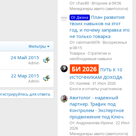
От: chav80
Вторник в 09:56
Менеджеры авито (авитологи)
План развития
От Джона
твоих навыков на этот
год, и почему заправка это
не только товарка
От: rainman0476
Воскресенье
Фильтры
в 08:15
Товарка - Стратегии и
24 Май 2015
необходимые навыки
Admin
БИ 2026
ПУТЬ К 10
22 Мар 2015
ИСТОЧНИКАМ ДОХОДА
Admin
От: Халяев
31 Июл 2026
Блоги и отчеты участников
гистрируйтесь для ответа.
Авитолог - надежный
партнер. Трафик под
Контролем - Экспертное
продвижение под Ключ.
От: Андрианова Ирина
22 Июл
2026
Менеджеры авито (авитологи)