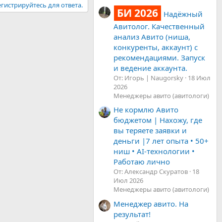
гистрируйтесь для ответа.
БИ 2026
Надёжный
Авитолог. Качественный
анализ Авито (ниша,
конкуренты, аккаунт) с
рекомендациями. Запуск
и ведение аккаунта.
От: Игорь | Naugorsky
18 Июл
2026
Менеджеры авито (авитологи)
Не кормлю Авито
бюджетом | Нахожу, где
вы теряете заявки и
деньги |7 лет опыта • 50+
ниш • AI-технологии •
Работаю лично
От: Александр Скуратов
18
Июл 2026
Менеджеры авито (авитологи)
Менеджер авито. На
результат!