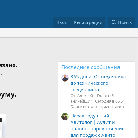
Вход
Регистрация
Поиск
язано.
Последние сообщения
.
365 дней. От нефтяника
до технического
специалиста
руму.
От: Алексей | Главный
эникейщик
Сегодня в 06:51
Блоги и отчеты участников
Неравнодушный
Авитолог | Аудит и
полное сопровождение
для продаж с Авито