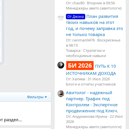
От: chav80
Вторник в 09:56
Менеджеры авито (авитологи)
План развития
От Джона
твоих навыков на этот
год, и почему заправка это
не только товарка
От: rainman0476
Воскресенье
в 08:15
Товарка - Стратегии и
необходимые навыки
БИ 2026
ПУТЬ К 10
ИСТОЧНИКАМ ДОХОДА
От: Халяев
31 Июл 2026
Блоги и отчеты участников
Авитолог - надежный
Фильтры
партнер. Трафик под
Контролем - Экспертное
продвижение под Ключ.
От: Андрианова Ирина
22 Июл
 раздел...
2026
Менеджеры авито (авитологи)