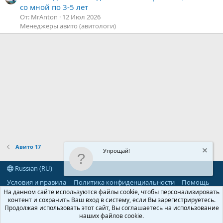
со мной по 3-5 лет
От: MrAnton
12 Июл 2026
Менеджеры авито (авитологи)
Авито 17
Упрощай!
Russian (RU)
Условия и правила
Политика конфиденциальности
Помощь
R
На данном сайте используются файлы cookie, чтобы персонализировать
S
контент и сохранить Ваш вход в систему, если Вы зарегистрируетесь.
S
Продолжая использовать этот сайт, Вы соглашаетесь на использование
®
Community platform by XenForo
© 2010-2026 XenForo Ltd.
наших файлов cookie.
Parts of this site powered by
add-ons from DragonByte™
©2011-2026