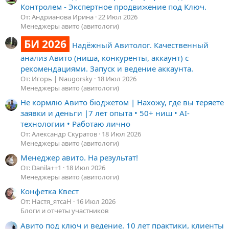
Контролем - Экспертное продвижение под Ключ.
От: Андрианова Ирина
22 Июл 2026
Менеджеры авито (авитологи)
БИ 2026
Надёжный Авитолог. Качественный
анализ Авито (ниша, конкуренты, аккаунт) с
рекомендациями. Запуск и ведение аккаунта.
От: Игорь | Naugorsky
18 Июл 2026
Менеджеры авито (авитологи)
Не кормлю Авито бюджетом | Нахожу, где вы теряете
заявки и деньги |7 лет опыта • 50+ ниш • AI-
технологии • Работаю лично
От: Александр Скуратов
18 Июл 2026
Менеджеры авито (авитологи)
Менеджер авито. На результат!
От: Danila++1
18 Июл 2026
Менеджеры авито (авитологи)
Конфетка Квест
От: Настя_ятсаН
16 Июл 2026
Блоги и отчеты участников
Авито под ключ и ведение. 10 лет практики, клиенты