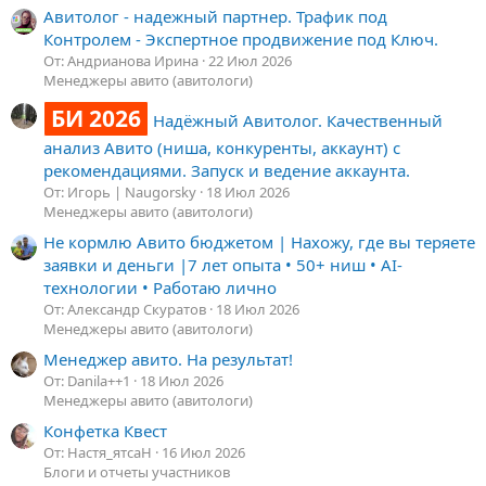
Авитолог - надежный партнер. Трафик под
Контролем - Экспертное продвижение под Ключ.
От: Андрианова Ирина
22 Июл 2026
Менеджеры авито (авитологи)
БИ 2026
Надёжный Авитолог. Качественный
анализ Авито (ниша, конкуренты, аккаунт) с
рекомендациями. Запуск и ведение аккаунта.
От: Игорь | Naugorsky
18 Июл 2026
Менеджеры авито (авитологи)
Не кормлю Авито бюджетом | Нахожу, где вы теряете
заявки и деньги |7 лет опыта • 50+ ниш • AI-
технологии • Работаю лично
От: Александр Скуратов
18 Июл 2026
Менеджеры авито (авитологи)
Менеджер авито. На результат!
От: Danila++1
18 Июл 2026
Менеджеры авито (авитологи)
Конфетка Квест
От: Настя_ятсаН
16 Июл 2026
Блоги и отчеты участников