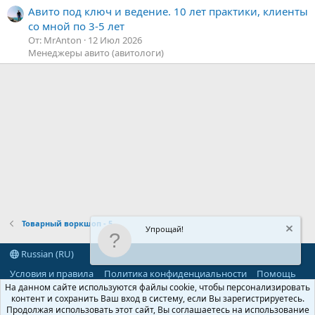
Авито под ключ и ведение. 10 лет практики, клиенты
со мной по 3-5 лет
От: MrAnton
12 Июл 2026
Менеджеры авито (авитологи)
Товарный воркшоп - 5
Упрощай!
Russian (RU)
Условия и правила
Политика конфиденциальности
Помощь
R
На данном сайте используются файлы cookie, чтобы персонализировать
S
контент и сохранить Ваш вход в систему, если Вы зарегистрируетесь.
S
Продолжая использовать этот сайт, Вы соглашаетесь на использование
®
Community platform by XenForo
© 2010-2026 XenForo Ltd.