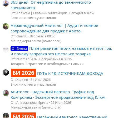
365 дней. От нефтяника до технического
специалиста
От: Алексей | Главный эникейщик
Сегодня в 16:57
Блоги и отчеты участников
Неравнодушный Авитолог | Аудит и полное
сопровождение для продаж с Авито
От: chav80
Вторник в 09:56
Менеджеры авито (авитологи)
План развития твоих навыков на этот год,
От Джона
и почему заправка это не только товарка
От: rainman0476
Воскресенье в 08:15
Товарка - Стратегии и необходимые навыки
БИ 2026
ПУТЬ К 10 ИСТОЧНИКАМ ДОХОДА
От: Халяев
31 Июл 2026
Блоги и отчеты участников
Авитолог - надежный партнер. Трафик под
Контролем - Экспертное продвижение под Ключ.
От: Андрианова Ирина
22 Июл 2026
Менеджеры авито (авитологи)
БИ 2026
Надёжный Авитолог. Качественный