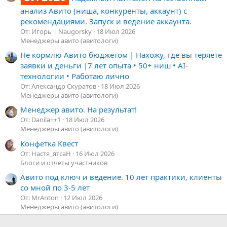
анализ Авито (ниша, конкуренты, аккаунт) с
рекомендациями. Запуск и ведение аккаунта.
От: Игорь | Naugorsky
18 Июл 2026
Менеджеры авито (авитологи)
Не кормлю Авито бюджетом | Нахожу, где вы теряете
заявки и деньги |7 лет опыта • 50+ ниш • AI-
технологии • Работаю лично
От: Александр Скуратов
18 Июл 2026
Менеджеры авито (авитологи)
Менеджер авито. На результат!
От: Danila++1
18 Июл 2026
Менеджеры авито (авитологи)
Конфетка Квест
От: Настя_ятсаН
16 Июл 2026
Блоги и отчеты участников
Авито под ключ и ведение. 10 лет практики, клиенты
со мной по 3-5 лет
От: MrAnton
12 Июл 2026
Менеджеры авито (авитологи)