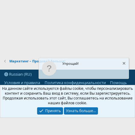
Маркетинг – Продавай Больше!
Упрощай!
Russian (RU)
Условия и правила
Политика конфиденциальности
Помощь
R
На данном сайте используются файлы cookie, чтобы персонализировать
S
контент и сохранить Ваш вход в систему, если Вы зарегистрируетесь.
S
Продолжая использовать этот сайт, Вы соглашаетесь на использование
®
Community platform by XenForo
© 2010-2026 XenForo Ltd.
наших файлов cookie.
Parts of this site powered by
add-ons from DragonByte™
©2011-2026
DragonByte Technologies
(
Details
)
Принять
Узнать больше...
©2010-2026 XenForo Ltd.