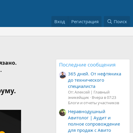
Вход
Регистрация
Поиск
язано.
Последние сообщения
.
365 дней. От нефтяника
до технического
специалиста
руму.
От: Алексей | Главный
эникейщик
Вчера в 07:23
Блоги и отчеты участников
Неравнодушный
Авитолог | Аудит и
полное сопровождение
для продаж с Авито