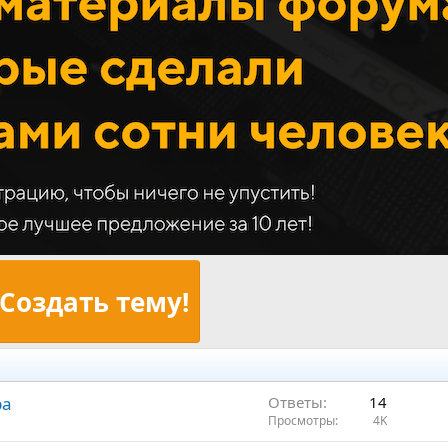
Создать тему!
ра
Ответы
14
Просмотры
4K