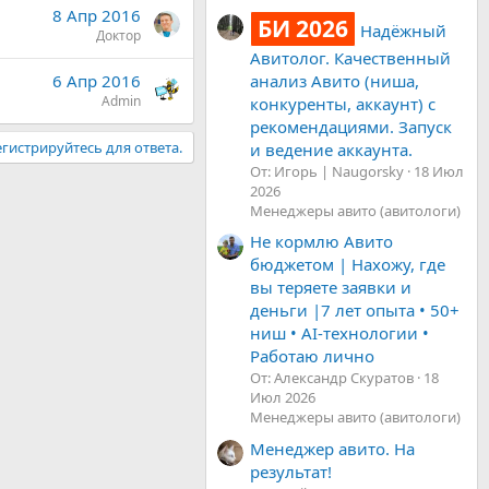
8 Апр 2016
БИ 2026
Надёжный
Доктор
Авитолог. Качественный
анализ Авито (ниша,
6 Апр 2016
Admin
конкуренты, аккаунт) с
рекомендациями. Запуск
гистрируйтесь для ответа.
и ведение аккаунта.
От: Игорь | Naugorsky
18 Июл
2026
Менеджеры авито (авитологи)
Не кормлю Авито
бюджетом | Нахожу, где
вы теряете заявки и
деньги |7 лет опыта • 50+
ниш • AI-технологии •
Работаю лично
От: Александр Скуратов
18
Июл 2026
Менеджеры авито (авитологи)
Менеджер авито. На
результат!