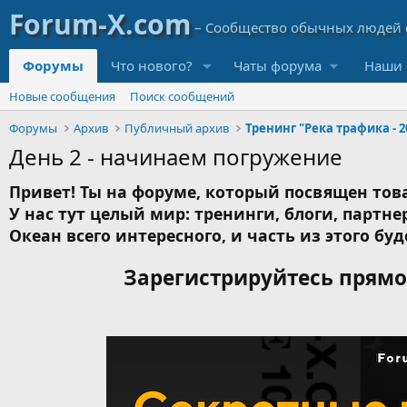
Форумы
Что нового?
Чаты форума
Наши 
Новые сообщения
Поиск сообщений
Форумы
Архив
Публичный архив
Тренинг "Река трафика - 2
День 2 - начинаем погружение
Привет! Ты на форуме, который посвящен това
У нас тут целый мир: тренинги, блоги, партнер
Океан всего интересного, и часть из этого буд
Зарегистрируйтесь прямо 