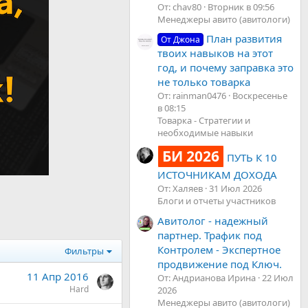
От: chav80
Вторник в 09:56
Менеджеры авито (авитологи)
План развития
От Джона
твоих навыков на этот
год, и почему заправка это
не только товарка
От: rainman0476
Воскресенье
в 08:15
Товарка - Стратегии и
необходимые навыки
БИ 2026
ПУТЬ К 10
ИСТОЧНИКАМ ДОХОДА
От: Халяев
31 Июл 2026
Блоги и отчеты участников
Авитолог - надежный
партнер. Трафик под
Контролем - Экспертное
Фильтры
продвижение под Ключ.
11 Апр 2016
От: Андрианова Ирина
22 Июл
Hard
2026
Менеджеры авито (авитологи)