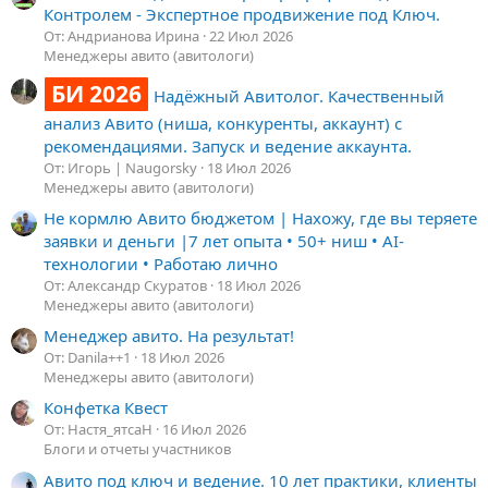
Контролем - Экспертное продвижение под Ключ.
От: Андрианова Ирина
22 Июл 2026
Менеджеры авито (авитологи)
БИ 2026
Надёжный Авитолог. Качественный
анализ Авито (ниша, конкуренты, аккаунт) с
рекомендациями. Запуск и ведение аккаунта.
От: Игорь | Naugorsky
18 Июл 2026
Менеджеры авито (авитологи)
Не кормлю Авито бюджетом | Нахожу, где вы теряете
заявки и деньги |7 лет опыта • 50+ ниш • AI-
технологии • Работаю лично
От: Александр Скуратов
18 Июл 2026
Менеджеры авито (авитологи)
Менеджер авито. На результат!
От: Danila++1
18 Июл 2026
Менеджеры авито (авитологи)
Конфетка Квест
От: Настя_ятсаН
16 Июл 2026
Блоги и отчеты участников
Авито под ключ и ведение. 10 лет практики, клиенты