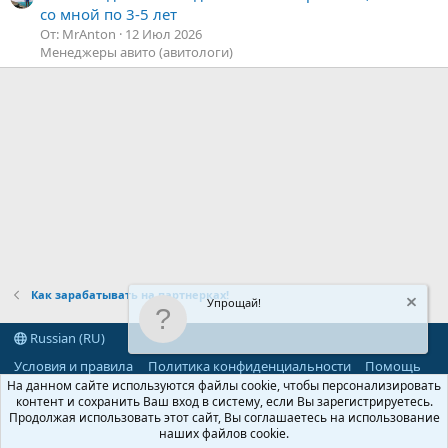
со мной по 3-5 лет
От: MrAnton
12 Июл 2026
Менеджеры авито (авитологи)
Как зарабатывать на партнерках!
Упрощай!
Russian (RU)
Условия и правила
Политика конфиденциальности
Помощь
R
На данном сайте используются файлы cookie, чтобы персонализировать
S
контент и сохранить Ваш вход в систему, если Вы зарегистрируетесь.
S
Продолжая использовать этот сайт, Вы соглашаетесь на использование
®
Community platform by XenForo
© 2010-2026 XenForo Ltd.
наших файлов cookie.
Parts of this site powered by
add-ons from DragonByte™
©2011-2026