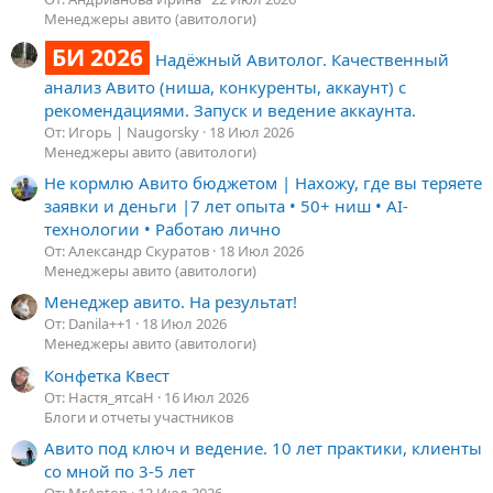
Менеджеры авито (авитологи)
БИ 2026
Надёжный Авитолог. Качественный
анализ Авито (ниша, конкуренты, аккаунт) с
рекомендациями. Запуск и ведение аккаунта.
От: Игорь | Naugorsky
18 Июл 2026
Менеджеры авито (авитологи)
Не кормлю Авито бюджетом | Нахожу, где вы теряете
заявки и деньги |7 лет опыта • 50+ ниш • AI-
технологии • Работаю лично
От: Александр Скуратов
18 Июл 2026
Менеджеры авито (авитологи)
Менеджер авито. На результат!
От: Danila++1
18 Июл 2026
Менеджеры авито (авитологи)
Конфетка Квест
От: Настя_ятсаН
16 Июл 2026
Блоги и отчеты участников
Авито под ключ и ведение. 10 лет практики, клиенты
со мной по 3-5 лет
От: MrAnton
12 Июл 2026