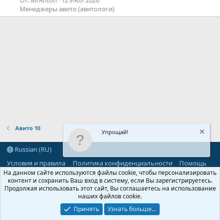
Менеджеры авито (авитологи)
Авито 10
Упрощай!
Russian (RU)
Условия и правила
Политика конфиденциальности
Помощь
R
На данном сайте используются файлы cookie, чтобы персонализировать
S
контент и сохранить Ваш вход в систему, если Вы зарегистрируетесь.
S
Продолжая использовать этот сайт, Вы соглашаетесь на использование
®
Community platform by XenForo
© 2010-2026 XenForo Ltd.
наших файлов cookie.
Parts of this site powered by
add-ons from DragonByte™
©2011-2026
DragonByte Technologies
(
Details
)
Принять
Узнать больше...
©2010-2026 XenForo Ltd.