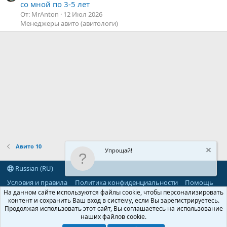
со мной по 3-5 лет
От: MrAnton
12 Июл 2026
Менеджеры авито (авитологи)
Авито 10
Упрощай!
Russian (RU)
Условия и правила
Политика конфиденциальности
Помощь
R
На данном сайте используются файлы cookie, чтобы персонализировать
S
контент и сохранить Ваш вход в систему, если Вы зарегистрируетесь.
S
Продолжая использовать этот сайт, Вы соглашаетесь на использование
®
Community platform by XenForo
© 2010-2026 XenForo Ltd.
наших файлов cookie.
Parts of this site powered by
add-ons from DragonByte™
©2011-2026
DragonByte Technologies
(
Details
)