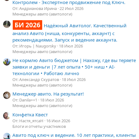
Контролем - Экспертное продвижение под Ключ.
От: Андрианова Ирина
22 Июл 2026
Менеджеры авито (авитологи)
БИ 2026
Надёжный Авитолог. Качественный
анализ Авито (ниша, конкуренты, аккаунт) с
рекомендациями. Запуск и ведение аккаунта.
От: Игорь | Naugorsky
18 Июл 2026
Менеджеры авито (авитологи)
Не кормлю Авито бюджетом | Нахожу, где вы теряете
заявки и деньги |7 лет опыта • 50+ ниш • AI-
технологии • Работаю лично
От: Александр Скуратов
18 Июл 2026
Менеджеры авито (авитологи)
Менеджер авито. На результат!
От: Danila++1
18 Июл 2026
Менеджеры авито (авитологи)
Конфетка Квест
От: Настя_ятсаН
16 Июл 2026
Блоги и отчеты участников
Авито под ключ и ведение. 10 лет практики, клиенты