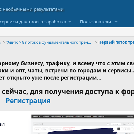
сервисы для твоего заработка
Пользователи
ь
"Авито"- 8 потоков фундаментального тренинга
Первый поток тр
рному бизнесу, трафику, и всему что с этим св
ки и опт, чаты, встречи по городам и сервисы..
ет открыто уже после регистрации...
сейчас, для получения доступа к фо
Регистрация