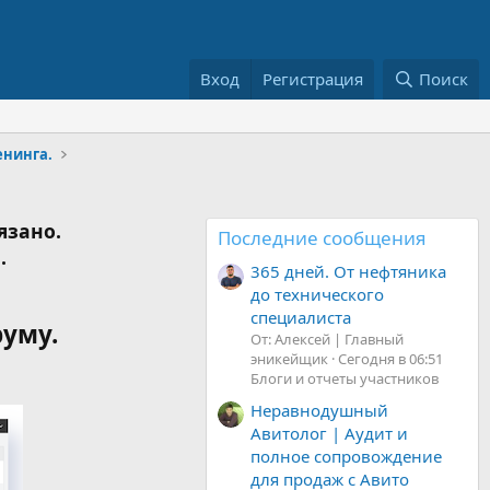
Вход
Регистрация
Поиск
енинга.
язано.
Последние сообщения
.
365 дней. От нефтяника
до технического
специалиста
руму.
От: Алексей | Главный
эникейщик
Сегодня в 06:51
Блоги и отчеты участников
Неравнодушный
Авитолог | Аудит и
полное сопровождение
для продаж с Авито