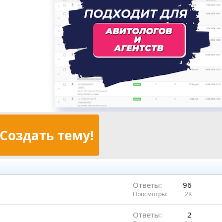
Создать тему!
Ответы
96
Просмотры
2K
Ответы
2