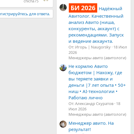
chicha75
БИ 2026
Надёжный
гистрируйтесь для ответа.
Авитолог. Качественный
анализ Авито (ниша,
конкуренты, аккаунт) с
рекомендациями. Запуск
и ведение аккаунта.
От: Игорь | Naugorsky
18 Июл
2026
Менеджеры авито (авитологи)
Не кормлю Авито
бюджетом | Нахожу, где
вы теряете заявки и
деньги |7 лет опыта • 50+
ниш • AI-технологии •
Работаю лично
От: Александр Скуратов
18
Июл 2026
Менеджеры авито (авитологи)
Менеджер авито. На
результат!