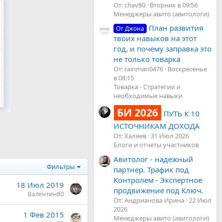
От: chav80
Вторник в 09:56
Менеджеры авито (авитологи)
План развития
От Джона
твоих навыков на этот
год, и почему заправка это
не только товарка
От: rainman0476
Воскресенье
в 08:15
Товарка - Стратегии и
необходимые навыки
БИ 2026
ПУТЬ К 10
ИСТОЧНИКАМ ДОХОДА
От: Халяев
31 Июл 2026
Блоги и отчеты участников
Авитолог - надежный
Фильтры
партнер. Трафик под
Контролем - Экспертное
18 Июл 2019
продвижение под Ключ.
Валентин80
От: Андрианова Ирина
22 Июл
2026
1 Фев 2015
Менеджеры авито (авитологи)