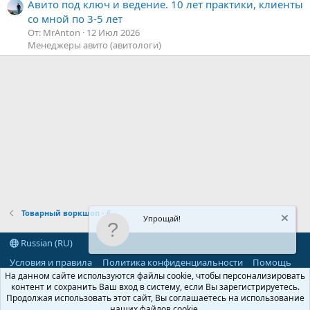
Авито под ключ и ведение. 10 лет практики, клиенты
со мной по 3-5 лет
От: MrAnton
12 Июл 2026
Менеджеры авито (авитологи)
Товарный воркшоп - 6
Упрощай!
Russian (RU)
Условия и правила
Политика конфиденциальности
Помощь
R
На данном сайте используются файлы cookie, чтобы персонализировать
S
контент и сохранить Ваш вход в систему, если Вы зарегистрируетесь.
S
Продолжая использовать этот сайт, Вы соглашаетесь на использование
®
Community platform by XenForo
© 2010-2026 XenForo Ltd.
наших файлов cookie.