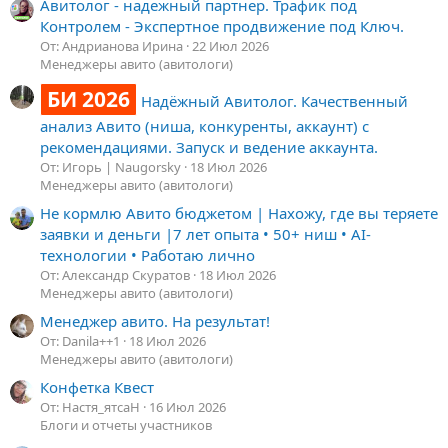
Авитолог - надежный партнер. Трафик под
Контролем - Экспертное продвижение под Ключ.
От: Андрианова Ирина
22 Июл 2026
Менеджеры авито (авитологи)
БИ 2026
Надёжный Авитолог. Качественный
анализ Авито (ниша, конкуренты, аккаунт) с
рекомендациями. Запуск и ведение аккаунта.
От: Игорь | Naugorsky
18 Июл 2026
Менеджеры авито (авитологи)
Не кормлю Авито бюджетом | Нахожу, где вы теряете
заявки и деньги |7 лет опыта • 50+ ниш • AI-
технологии • Работаю лично
От: Александр Скуратов
18 Июл 2026
Менеджеры авито (авитологи)
Менеджер авито. На результат!
От: Danila++1
18 Июл 2026
Менеджеры авито (авитологи)
Конфетка Квест
От: Настя_ятсаН
16 Июл 2026
Блоги и отчеты участников