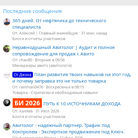
Последние сообщения
365 дней. От нефтяника до технического
специалиста
От: Алексей | Главный эникейщик
31 мин. назад
Блоги и отчеты участников
Неравнодушный Авитолог | Аудит и полное
сопровождение для продаж с Авито
От: chav80
Вторник в 09:56
Менеджеры авито (авитологи)
План развития твоих навыков на этот год,
От Джона
и почему заправка это не только товарка
От: rainman0476
Воскресенье в 08:15
Товарка - Стратегии и необходимые навыки
БИ 2026
ПУТЬ К 10 ИСТОЧНИКАМ ДОХОДА
От: Халяев
31 Июл 2026
Блоги и отчеты участников
Авитолог - надежный партнер. Трафик под
Контролем - Экспертное продвижение под Ключ.
От: Андрианова Ирина
22 Июл 2026