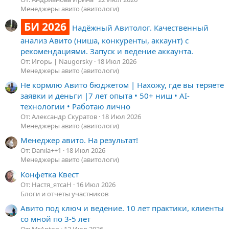
Менеджеры авито (авитологи)
БИ 2026
Надёжный Авитолог. Качественный
анализ Авито (ниша, конкуренты, аккаунт) с
рекомендациями. Запуск и ведение аккаунта.
От: Игорь | Naugorsky
18 Июл 2026
Менеджеры авито (авитологи)
Не кормлю Авито бюджетом | Нахожу, где вы теряете
заявки и деньги |7 лет опыта • 50+ ниш • AI-
технологии • Работаю лично
От: Александр Скуратов
18 Июл 2026
Менеджеры авито (авитологи)
Менеджер авито. На результат!
От: Danila++1
18 Июл 2026
Менеджеры авито (авитологи)
Конфетка Квест
От: Настя_ятсаН
16 Июл 2026
Блоги и отчеты участников
Авито под ключ и ведение. 10 лет практики, клиенты
со мной по 3-5 лет
От: MrAnton
12 Июл 2026