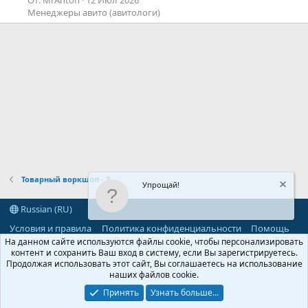
Менеджеры авито (авитологи)
Товарный воркшоп - 3
Упрощай!
Russian (RU)
Условия и правила
Политика конфиденциальности
Помощь
R
На данном сайте используются файлы cookie, чтобы персонализировать
S
контент и сохранить Ваш вход в систему, если Вы зарегистрируетесь.
S
Продолжая использовать этот сайт, Вы соглашаетесь на использование
®
Community platform by XenForo
© 2010-2026 XenForo Ltd.
наших файлов cookie.
Parts of this site powered by
add-ons from DragonByte™
©2011-2026
DragonByte Technologies
(
Details
)
Принять
Узнать больше...
©2010-2026 XenForo Ltd.