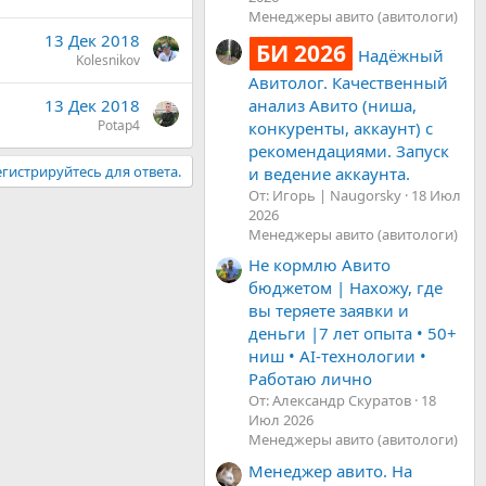
Менеджеры авито (авитологи)
13 Дек 2018
БИ 2026
Надёжный
Kolesnikov
Авитолог. Качественный
анализ Авито (ниша,
13 Дек 2018
Potap4
конкуренты, аккаунт) с
рекомендациями. Запуск
гистрируйтесь для ответа.
и ведение аккаунта.
От: Игорь | Naugorsky
18 Июл
2026
Менеджеры авито (авитологи)
Не кормлю Авито
бюджетом | Нахожу, где
вы теряете заявки и
деньги |7 лет опыта • 50+
ниш • AI-технологии •
Работаю лично
От: Александр Скуратов
18
Июл 2026
Менеджеры авито (авитологи)
Менеджер авито. На