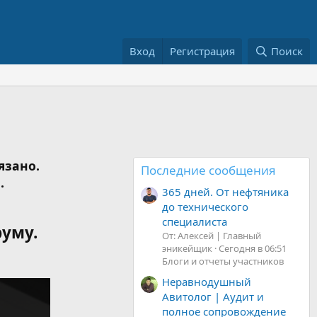
Вход
Регистрация
Поиск
язано.
Последние сообщения
.
365 дней. От нефтяника
до технического
специалиста
руму.
От: Алексей | Главный
эникейщик
Сегодня в 06:51
Блоги и отчеты участников
Неравнодушный
Авитолог | Аудит и
полное сопровождение