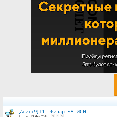
[Авито 9] 11 вебинар - ЗАПИСИ
Admin
13 Дек 2018
3
4
5