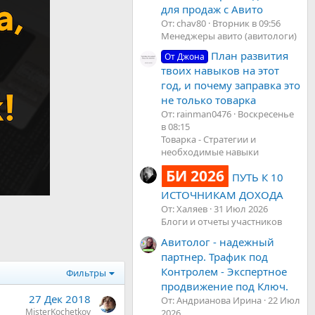
для продаж с Авито
От: chav80
Вторник в 09:56
Менеджеры авито (авитологи)
План развития
От Джона
твоих навыков на этот
год, и почему заправка это
не только товарка
От: rainman0476
Воскресенье
в 08:15
Товарка - Стратегии и
необходимые навыки
БИ 2026
ПУТЬ К 10
ИСТОЧНИКАМ ДОХОДА
От: Халяев
31 Июл 2026
Блоги и отчеты участников
Авитолог - надежный
партнер. Трафик под
Контролем - Экспертное
Фильтры
продвижение под Ключ.
27 Дек 2018
От: Андрианова Ирина
22 Июл
MisterKochetkov
2026