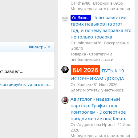
От: chav80
Вторник в 09:56
Менеджеры авито (авитологи)
План развития
От Джона
твоих навыков на этот
год, и почему заправка это
не только товарка
От: rainman0476
Воскресенье
Фильтры
в 08:15
Товарка - Стратегии и
необходимые навыки
БИ 2026
ПУТЬ К 10
 раздел...
ИСТОЧНИКАМ ДОХОДА
гистрируйтесь для ответа.
От: Халяев
31 Июл 2026
Блоги и отчеты участников
Авитолог - надежный
партнер. Трафик под
Контролем - Экспертное
продвижение под Ключ.
От: Андрианова Ирина
22 Июл
2026
Менеджеры авито (авитологи)