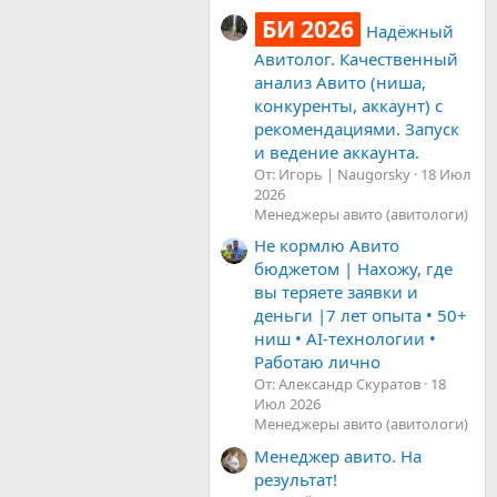
БИ 2026
Надёжный
Авитолог. Качественный
анализ Авито (ниша,
конкуренты, аккаунт) с
рекомендациями. Запуск
и ведение аккаунта.
От: Игорь | Naugorsky
18 Июл
2026
Менеджеры авито (авитологи)
Не кормлю Авито
бюджетом | Нахожу, где
вы теряете заявки и
деньги |7 лет опыта • 50+
ниш • AI-технологии •
Работаю лично
От: Александр Скуратов
18
Июл 2026
Менеджеры авито (авитологи)
Менеджер авито. На
результат!