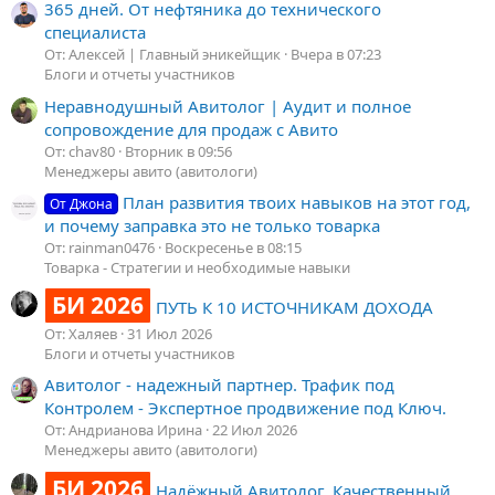
365 дней. От нефтяника до технического
специалиста
От: Алексей | Главный эникейщик
Вчера в 07:23
Блоги и отчеты участников
Неравнодушный Авитолог | Аудит и полное
сопровождение для продаж с Авито
От: chav80
Вторник в 09:56
Менеджеры авито (авитологи)
План развития твоих навыков на этот год,
От Джона
и почему заправка это не только товарка
От: rainman0476
Воскресенье в 08:15
Товарка - Стратегии и необходимые навыки
БИ 2026
ПУТЬ К 10 ИСТОЧНИКАМ ДОХОДА
От: Халяев
31 Июл 2026
Блоги и отчеты участников
Авитолог - надежный партнер. Трафик под
Контролем - Экспертное продвижение под Ключ.
От: Андрианова Ирина
22 Июл 2026
Менеджеры авито (авитологи)
БИ 2026
Надёжный Авитолог. Качественный