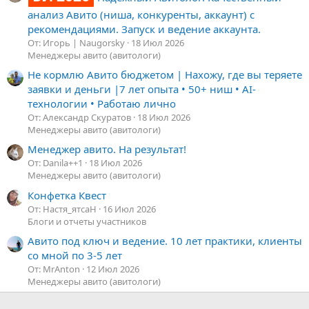
анализ Авито (ниша, конкуренты, аккаунт) с
рекомендациями. Запуск и ведение аккаунта.
От: Игорь | Naugorsky
18 Июл 2026
Менеджеры авито (авитологи)
Не кормлю Авито бюджетом | Нахожу, где вы теряете
заявки и деньги |7 лет опыта • 50+ ниш • AI-
технологии • Работаю лично
От: Александр Скуратов
18 Июл 2026
Менеджеры авито (авитологи)
Менеджер авито. На результат!
От: Danila++1
18 Июл 2026
Менеджеры авито (авитологи)
Конфетка Квест
От: Настя_ятсаН
16 Июл 2026
Блоги и отчеты участников
Авито под ключ и ведение. 10 лет практики, клиенты
со мной по 3-5 лет
От: MrAnton
12 Июл 2026
Менеджеры авито (авитологи)