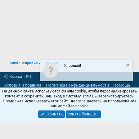
Клуб "Заправка 2.0" (архив)
Упрощай!
Russian (RU)
Условия и правила
Политика конфиденциальности
Помощь
R
На данном сайте используются файлы cookie, чтобы персонализировать
S
контент и сохранить Ваш вход в систему, если Вы зарегистрируетесь.
S
Продолжая использовать этот сайт, Вы соглашаетесь на использование
®
Community platform by XenForo
© 2010-2026 XenForo Ltd.
наших файлов cookie.
Parts of this site powered by
add-ons from DragonByte™
©2011-2026
DragonByte Technologies
(
Details
)
Принять
Узнать больше...
©2010-2026 XenForo Ltd.