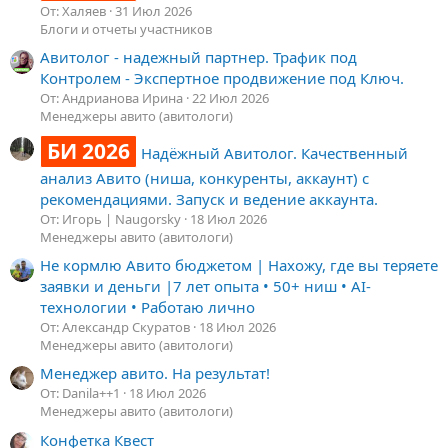
От: Халяев
31 Июл 2026
Блоги и отчеты участников
Авитолог - надежный партнер. Трафик под
Контролем - Экспертное продвижение под Ключ.
От: Андрианова Ирина
22 Июл 2026
Менеджеры авито (авитологи)
БИ 2026
Надёжный Авитолог. Качественный
анализ Авито (ниша, конкуренты, аккаунт) с
рекомендациями. Запуск и ведение аккаунта.
От: Игорь | Naugorsky
18 Июл 2026
Менеджеры авито (авитологи)
Не кормлю Авито бюджетом | Нахожу, где вы теряете
заявки и деньги |7 лет опыта • 50+ ниш • AI-
технологии • Работаю лично
От: Александр Скуратов
18 Июл 2026
Менеджеры авито (авитологи)
Менеджер авито. На результат!
От: Danila++1
18 Июл 2026
Менеджеры авито (авитологи)
Конфетка Квест