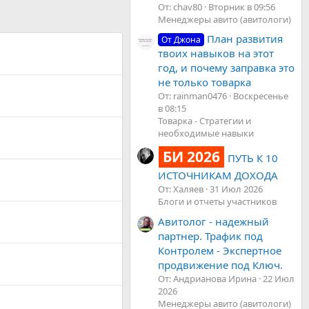
От: chav80
Вторник в 09:56
Менеджеры авито (авитологи)
План развития
От Джона
твоих навыков на этот
год, и почему заправка это
не только товарка
От: rainman0476
Воскресенье
в 08:15
Товарка - Стратегии и
необходимые навыки
БИ 2026
ПУТЬ К 10
ИСТОЧНИКАМ ДОХОДА
От: Халяев
31 Июл 2026
Блоги и отчеты участников
Авитолог - надежный
партнер. Трафик под
Контролем - Экспертное
продвижение под Ключ.
От: Андрианова Ирина
22 Июл
2026
Менеджеры авито (авитологи)