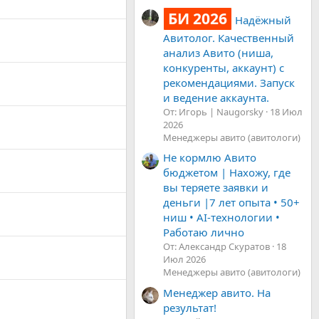
БИ 2026
Надёжный
Авитолог. Качественный
анализ Авито (ниша,
конкуренты, аккаунт) с
рекомендациями. Запуск
и ведение аккаунта.
От: Игорь | Naugorsky
18 Июл
2026
Менеджеры авито (авитологи)
Не кормлю Авито
бюджетом | Нахожу, где
вы теряете заявки и
деньги |7 лет опыта • 50+
ниш • AI-технологии •
Работаю лично
От: Александр Скуратов
18
Июл 2026
Менеджеры авито (авитологи)
Менеджер авито. На
результат!