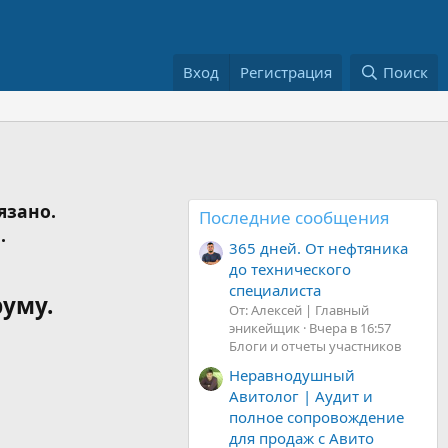
Вход
Регистрация
Поиск
язано.
Последние сообщения
.
365 дней. От нефтяника
до технического
специалиста
руму.
От: Алексей | Главный
эникейщик
Вчера в 16:57
Блоги и отчеты участников
Неравнодушный
Авитолог | Аудит и
полное сопровождение
для продаж с Авито