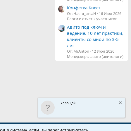
Конфетка Квест
От: Настя_ятсаН
16 Июл 2026
Блоги и отчеты участников
Авито под ключ и
ведение. 10 лет практики,
клиенты со мной по 3-5
лет
От: MrAnton
12 Июл 2026
Менеджеры авито (авитологи)
Упрощай!
R
Условия и правила
Политика конфиденциальности
Помощь
д в систему, если Вы зарегистрируетесь.
S