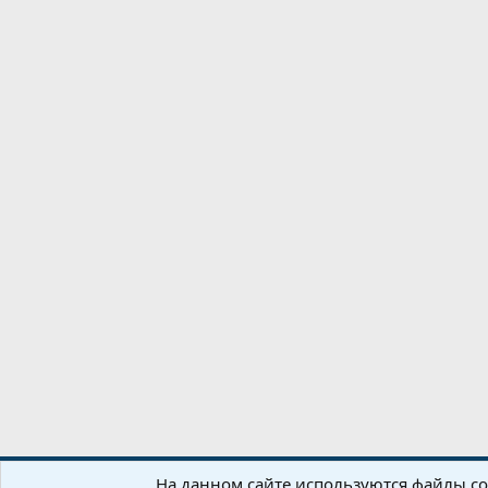
Russian (RU)
На данном сайте используются файлы coo