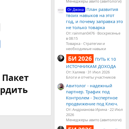
Менеджеры авито (авитологи)
План развития
От Джона
твоих навыков на этот
год, и почему заправка это
не только товарка
От: rainman0476
Воскресенье
в 08:15
Товарка - Стратегии и
необходимые навыки
БИ 2026
ПУТЬ К 10
ИСТОЧНИКАМ ДОХОДА
От: Халяев
31 Июл 2026
 Пакет
Блоги и отчеты участников
Авитолог - надежный
ердить
партнер. Трафик под
Контролем - Экспертное
продвижение под Ключ.
От: Андрианова Ирина
22 Июл
2026
Менеджеры авито (авитологи)