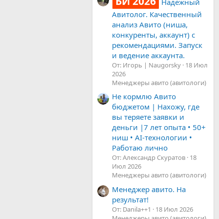
БИ 2026
Надёжный
Авитолог. Качественный
анализ Авито (ниша,
конкуренты, аккаунт) с
рекомендациями. Запуск
и ведение аккаунта.
От: Игорь | Naugorsky
18 Июл
2026
Менеджеры авито (авитологи)
Не кормлю Авито
бюджетом | Нахожу, где
вы теряете заявки и
деньги |7 лет опыта • 50+
ниш • AI-технологии •
Работаю лично
От: Александр Скуратов
18
Июл 2026
Менеджеры авито (авитологи)
Менеджер авито. На
результат!
От: Danila++1
18 Июл 2026
Менеджеры авито (авитологи)