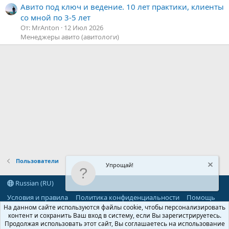
Авито под ключ и ведение. 10 лет практики, клиенты
со мной по 3-5 лет
От: MrAnton
12 Июл 2026
Менеджеры авито (авитологи)
Пользователи
Упрощай!
Russian (RU)
Условия и правила
Политика конфиденциальности
Помощь
R
На данном сайте используются файлы cookie, чтобы персонализировать
S
контент и сохранить Ваш вход в систему, если Вы зарегистрируетесь.
S
Продолжая использовать этот сайт, Вы соглашаетесь на использование
®
Community platform by XenForo
© 2010-2026 XenForo Ltd.