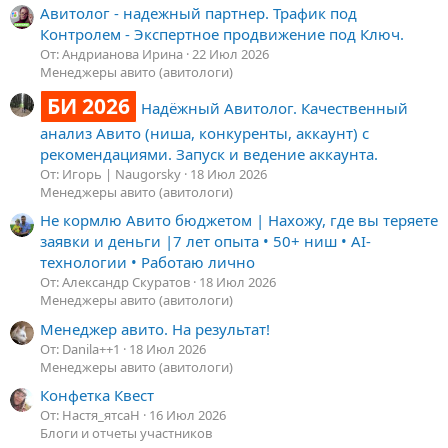
Авитолог - надежный партнер. Трафик под
Контролем - Экспертное продвижение под Ключ.
От: Андрианова Ирина
22 Июл 2026
Менеджеры авито (авитологи)
БИ 2026
Надёжный Авитолог. Качественный
анализ Авито (ниша, конкуренты, аккаунт) с
рекомендациями. Запуск и ведение аккаунта.
От: Игорь | Naugorsky
18 Июл 2026
Менеджеры авито (авитологи)
Не кормлю Авито бюджетом | Нахожу, где вы теряете
заявки и деньги |7 лет опыта • 50+ ниш • AI-
технологии • Работаю лично
От: Александр Скуратов
18 Июл 2026
Менеджеры авито (авитологи)
Менеджер авито. На результат!
От: Danila++1
18 Июл 2026
Менеджеры авито (авитологи)
Конфетка Квест
От: Настя_ятсаН
16 Июл 2026
Блоги и отчеты участников