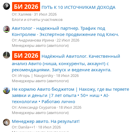
БИ 2026
ПУТЬ К 10 ИСТОЧНИКАМ ДОХОДА
От: Халяев
31 Июл 2026
Блоги и отчеты участников
Авитолог - надежный партнер. Трафик под
Контролем - Экспертное продвижение под Ключ.
От: Андрианова Ирина
22 Июл 2026
Менеджеры авито (авитологи)
БИ 2026
Надёжный Авитолог. Качественный
анализ Авито (ниша, конкуренты, аккаунт) с
рекомендациями. Запуск и ведение аккаунта.
От: Игорь | Naugorsky
18 Июл 2026
Менеджеры авито (авитологи)
Не кормлю Авито бюджетом | Нахожу, где вы теряете
заявки и деньги |7 лет опыта • 50+ ниш • AI-
технологии • Работаю лично
От: Александр Скуратов
18 Июл 2026
Менеджеры авито (авитологи)
Менеджер авито. На результат!
От: Danila++1
18 Июл 2026