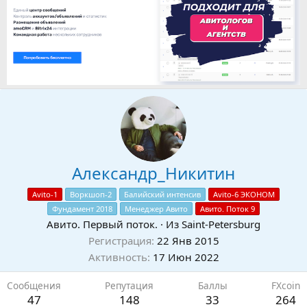
Александр_Никитин
Avito-1
Воркшоп-2
Балийский интенсив
Avito-6 ЭКОНОМ
Фундамент 2018
Менеджер Авито
Авито. Поток 9
Авито. Первый поток.
·
Из
Saint-Petersburg
Регистрация
22 Янв 2015
Активность
17 Июн 2022
Сообщения
Репутация
Баллы
FXсoin
47
148
33
264