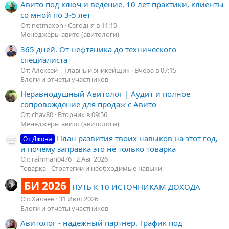
Авито под ключ и ведение. 10 лет практики, клиенты
со мной по 3-5 лет
От: netmaxon
Сегодня в 11:19
Менеджеры авито (авитологи)
365 дней. От нефтяника до технического
специалиста
От: Алексей | Главный эникейщик
Вчера в 07:15
Блоги и отчеты участников
Неравнодушный Авитолог | Аудит и полное
сопровождение для продаж с Авито
От: chav80
Вторник в 09:56
Менеджеры авито (авитологи)
План развития твоих навыков на этот год,
От Джона
и почему заправка это не только товарка
От: rainman0476
2 Авг 2026
Товарка - Стратегии и необходимые навыки
БИ 2026
ПУТЬ К 10 ИСТОЧНИКАМ ДОХОДА
От: Халяев
31 Июл 2026
Блоги и отчеты участников
Авитолог - надежный партнер. Трафик под