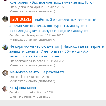
Контролем - Экспертное продвижение под Ключ.
От: Андрианова Ирина
22 Июл 2026
Менеджеры авито (авитологи)
БИ 2026
Надёжный Авитолог. Качественный
анализ Авито (ниша, конкуренты, аккаунт) с
рекомендациями. Запуск и ведение аккаунта.
От: Игорь | Naugorsky
18 Июл 2026
Менеджеры авито (авитологи)
Не кормлю Авито бюджетом | Нахожу, где вы теряете
заявки и деньги |7 лет опыта • 50+ ниш • AI-
технологии • Работаю лично
От: Александр Скуратов
18 Июл 2026
Менеджеры авито (авитологи)
Менеджер авито. На результат!
От: Danila++1
18 Июл 2026
Менеджеры авито (авитологи)
Конфетка Квест
От: Настя_ятсаН
16 Июл 2026
Блоги и отчеты участников