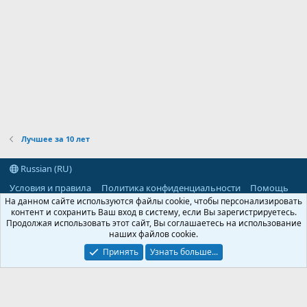
Лучшее за 10 лет
Russian (RU)
Условия и правила
Политика конфиденциальности
Помощь
R
На данном сайте используются файлы cookie, чтобы персонализировать
S
контент и сохранить Ваш вход в систему, если Вы зарегистрируетесь.
S
Продолжая использовать этот сайт, Вы соглашаетесь на использование
®
Community platform by XenForo
© 2010-2026 XenForo Ltd.
наших файлов cookie.
Parts of this site powered by
add-ons from DragonByte™
©2011-2026
DragonByte Technologies
(
Details
)
Принять
Узнать больше...
©2010-2026 XenForo Ltd.