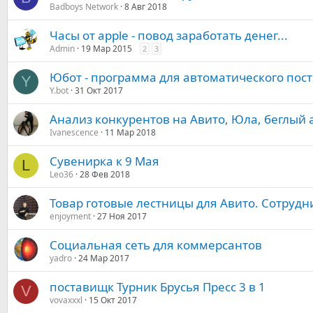
Badboys Network
8 Авг 2018
Часы от apple - повод заработать денег...
Admin
19 Мар 2015
2
3
Юбот - программа для автоматического пос
Y
Y.bot
31 Окт 2017
Анализ конкурентов на Авито, Юла, беглый 
Ivanescence
11 Мар 2018
Сувенирка к 9 Мая
L
Leo36
28 Фев 2018
Товар готовые лестницы для Авито. Сотрудн
enjoyment
27 Ноя 2017
Социальная сеть для коммерсантов
yadro
24 Мар 2017
поставищк Турник Брусья Пресс 3 в 1
V
vovaxxxl
15 Окт 2017