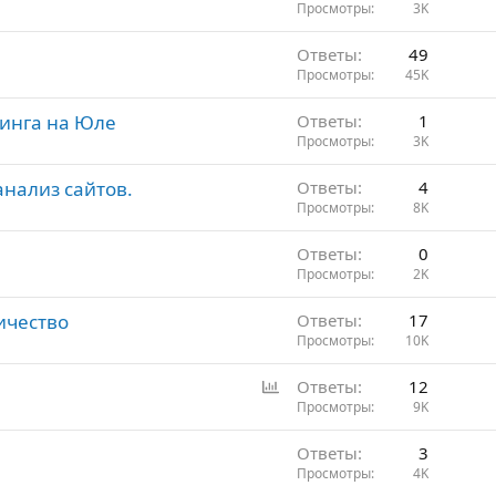
Просмотры
3K
Ответы
49
Просмотры
45K
тинга на Юле
Ответы
1
Просмотры
3K
анализ сайтов.
Ответы
4
Просмотры
8K
Ответы
0
Просмотры
2K
ичество
Ответы
17
Просмотры
10K
Г
Ответы
12
о
Просмотры
9K
л
Ответы
3
о
Просмотры
4K
с