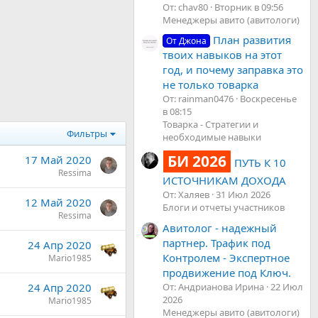
От: chav80
Вторник в 09:56
Менеджеры авито (авитологи)
План развития
От Джона
твоих навыков на этот
год, и почему заправка это
не только товарка
От: rainman0476
Воскресенье
в 08:15
Товарка - Стратегии и
Фильтры
необходимые навыки
БИ 2026
17 Май 2020
ПУТЬ К 10
Ressima
ИСТОЧНИКАМ ДОХОДА
От: Халяев
31 Июл 2026
12 Май 2020
Блоги и отчеты участников
Ressima
Авитолог - надежный
партнер. Трафик под
24 Апр 2020
Контролем - Экспертное
Mario1985
продвижение под Ключ.
От: Андрианова Ирина
22 Июл
24 Апр 2020
2026
Mario1985
Менеджеры авито (авитологи)