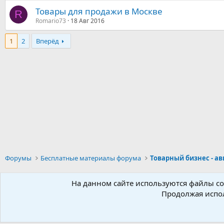
Товары для продажи в Москве
R
Romario73
18 Авг 2016
1
2
Вперёд
Форумы
Бесплатные материалы форума
Russian (RU)
На данном сайте используются файлы coo
Продолжая испол
Parts of 
©2010-2026 XenForo Ltd.