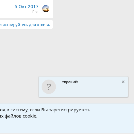
5 Окт 2017
Eha
гистрируйтесь для ответа.
Упрощай!
Условия и правила
Политика конфиденциальности
Помощь
R
д в систему, если Вы зарегистрируетесь.
S
х файлов cookie.
S
s
(
Details
)