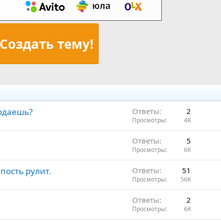
Создать тему!
родаешь?
Ответы
2
Просмотры
4K
Ответы
5
Просмотры
6K
пость рулит.
Ответы
51
Просмотры
56K
Ответы
2
Просмотры
6K