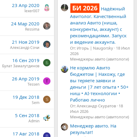
23 Апр 2020
БИ 2026
Надёжный
lexer007
Авитолог. Качественный
анализ Авито (ниша,
24 Мар 2020
конкуренты, аккаунт) с
Ressima
рекомендациями. Запуск
и ведение аккаунта.
21 Ноя 2019
Александр Сочи
От: Игорь | Naugorsky
18 Июл
2026
Менеджеры авито (авитологи)
16 Сен 2019
Б
Булат Замалутдинов
Не кормлю Авито
бюджетом | Нахожу, где
26 Апр 2019
вы теряете заявки и
T
Tessen
деньги |7 лет опыта • 50+
ниш • AI-технологии •
19 Дек 2018
Работаю лично
S
Sem
От: Александр Скуратов
18
Июл 2026
5 Сен 2018
Менеджеры авито (авитологи)
Admin
Менеджер авито. На
результат!
17 Авг 2018
B