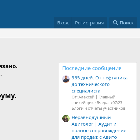
Вход
Регистрация
Поиск
язано.
Последние сообщения
.
365 дней. От нефтяника
до технического
специалиста
руму.
От: Алексей | Главный
эникейщик
Вчера в 07:23
Блоги и отчеты участников
Неравнодушный
Авитолог | Аудит и
полное сопровождение
для продаж с Авито