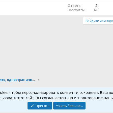
о
Ответы
2
в
Просмотры
6K
а
н
Войдите или заре
и
е
Товарный бизнес - авито, одностраничники и интерне
kie, чтобы персонализировать контент и сохранить Ваш вхо
ьзовать этот сайт, Вы соглашаетесь на использование наши
®
Community platform by XenForo
© 2010-2026 XenForo Ltd.
this site powered by
add-ons from DragonByte™
©2011-2026
DragonByte Technologie
Принять
Узнать больше...