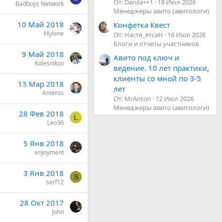
От: Danila++1
18 Июл 2026
Badboys Network
Менеджеры авито (авитологи)
10 Май 2018
Конфетка Квест
Mylene
От: Настя_ятсаН
16 Июл 2026
Блоги и отчеты участников
9 Май 2018
Авито под ключ и
Kolesnikov
ведение. 10 лет практики,
клиенты со мной по 3-5
13 Мар 2018
лет
Anteros
От: MrAnton
12 Июл 2026
Менеджеры авито (авитологи)
28 Фев 2018
L
Leo36
5 Янв 2018
enjoyment
3 Янв 2018
S
serf12
28 Окт 2017
John