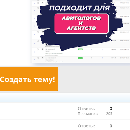
Создать тему!
Ответы
0
Просмотры
205
Ответы
0