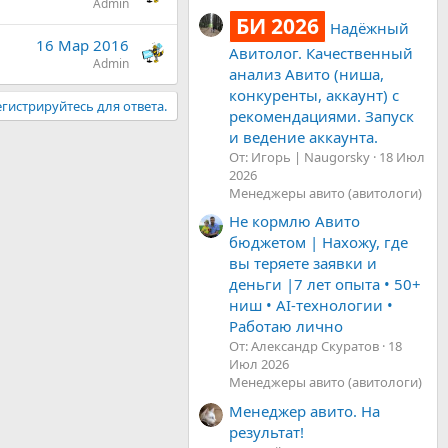
Admin
БИ 2026
Надёжный
16 Мар 2016
Авитолог. Качественный
Admin
анализ Авито (ниша,
конкуренты, аккаунт) с
гистрируйтесь для ответа.
рекомендациями. Запуск
и ведение аккаунта.
От: Игорь | Naugorsky
18 Июл
2026
Менеджеры авито (авитологи)
Не кормлю Авито
бюджетом | Нахожу, где
вы теряете заявки и
деньги |7 лет опыта • 50+
ниш • AI-технологии •
Работаю лично
От: Александр Скуратов
18
Июл 2026
Менеджеры авито (авитологи)
Менеджер авито. На
результат!