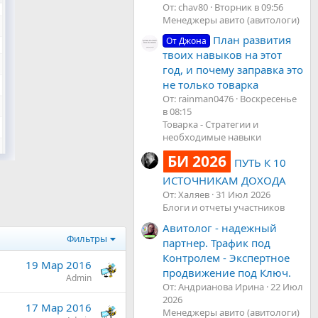
От: chav80
Вторник в 09:56
Менеджеры авито (авитологи)
План развития
От Джона
твоих навыков на этот
год, и почему заправка это
не только товарка
От: rainman0476
Воскресенье
в 08:15
Товарка - Стратегии и
необходимые навыки
БИ 2026
ПУТЬ К 10
ИСТОЧНИКАМ ДОХОДА
От: Халяев
31 Июл 2026
Блоги и отчеты участников
Авитолог - надежный
Фильтры
партнер. Трафик под
Контролем - Экспертное
19 Мар 2016
продвижение под Ключ.
Admin
От: Андрианова Ирина
22 Июл
2026
17 Мар 2016
Менеджеры авито (авитологи)