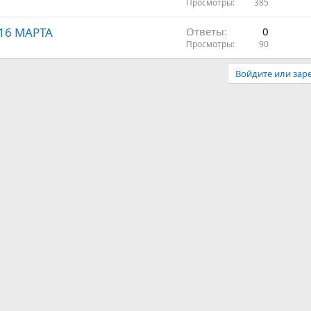
Просмотры
385
16 МАРТА
Ответы
0
Просмотры
90
Войдите или заре