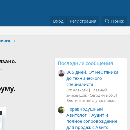
Вход
Регистрация
Поиск
нинга.
язано.
Последние сообщения
.
365 дней. От нефтяника
до технического
специалиста
руму.
От: Алексей | Главный
эникейщик
Сегодня в 06:51
Блоги и отчеты участников
Неравнодушный
Авитолог | Аудит и
полное сопровождение
для продаж с Авито