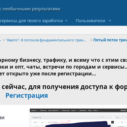
сервисы для твоего заработка
Пользователи
ь
"Авито"- 8 потоков фундаментального тренинга
Пятый поток тре
рному бизнесу, трафику, и всему что с этим св
ки и опт, чаты, встречи по городам и сервисы..
ет открыто уже после регистрации...
сейчас, для получения доступа к фо
Регистрация