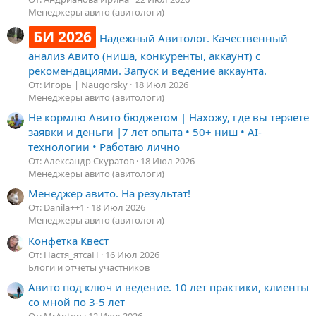
Менеджеры авито (авитологи)
БИ 2026
Надёжный Авитолог. Качественный
анализ Авито (ниша, конкуренты, аккаунт) с
рекомендациями. Запуск и ведение аккаунта.
От: Игорь | Naugorsky
18 Июл 2026
Менеджеры авито (авитологи)
Не кормлю Авито бюджетом | Нахожу, где вы теряете
заявки и деньги |7 лет опыта • 50+ ниш • AI-
технологии • Работаю лично
От: Александр Скуратов
18 Июл 2026
Менеджеры авито (авитологи)
Менеджер авито. На результат!
От: Danila++1
18 Июл 2026
Менеджеры авито (авитологи)
Конфетка Квест
От: Настя_ятсаН
16 Июл 2026
Блоги и отчеты участников
Авито под ключ и ведение. 10 лет практики, клиенты
со мной по 3-5 лет
От: MrAnton
12 Июл 2026