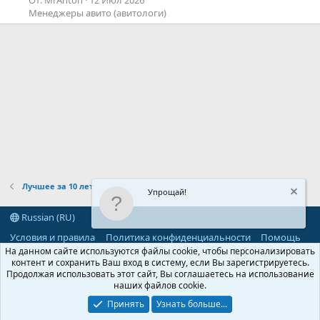
Менеджеры авито (авитологи)
Лучшее за 10 лет
Упрощай!
Russian (RU)
Условия и правила
Политика конфиденциальности
Помощь
R
На данном сайте используются файлы cookie, чтобы персонализировать
S
контент и сохранить Ваш вход в систему, если Вы зарегистрируетесь.
S
Продолжая использовать этот сайт, Вы соглашаетесь на использование
®
Community platform by XenForo
© 2010-2026 XenForo Ltd.
наших файлов cookie.
Parts of this site powered by
add-ons from DragonByte™
©2011-2026
DragonByte Technologies
(
Details
)
Принять
Узнать больше...
©2010-2026 XenForo Ltd.