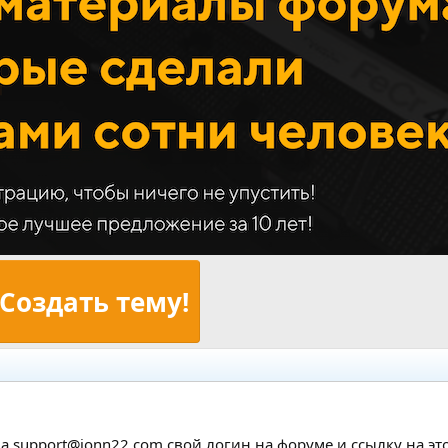
Создать тему!
а support@jonn22.com свой логин на форуме и ссылку на этот