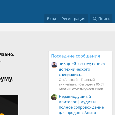
Вход
Регистрация
Поиск
язано.
Последние сообщения
.
365 дней. От нефтяника
до технического
специалиста
руму.
От: Алексей | Главный
эникейщик
Сегодня в 06:51
Блоги и отчеты участников
Неравнодушный
Авитолог | Аудит и
полное сопровождение
для продаж с Авито