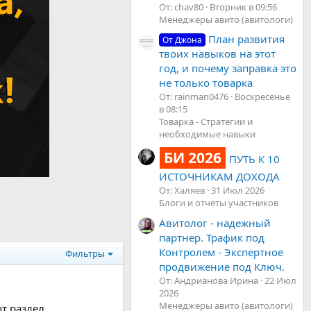
От: chav80
Вторник в 09:56
Менеджеры авито (авитологи)
План развития
От Джона
твоих навыков на этот
год, и почему заправка это
не только товарка
От: rainman0476
Воскресенье
в 08:15
Товарка - Стратегии и
необходимые навыки
БИ 2026
ПУТЬ К 10
ИСТОЧНИКАМ ДОХОДА
От: Халяев
31 Июл 2026
Блоги и отчеты участников
Авитолог - надежный
партнер. Трафик под
Контролем - Экспертное
Фильтры
продвижение под Ключ.
От: Андрианова Ирина
22 Июл
2026
Менеджеры авито (авитологи)
 раздел...