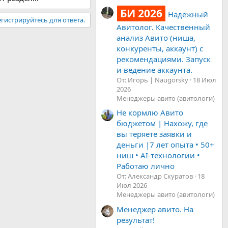
БИ 2026
Надёжный
гистрируйтесь для ответа.
Авитолог. Качественный
анализ Авито (ниша,
конкуренты, аккаунт) с
рекомендациями. Запуск
и ведение аккаунта.
От: Игорь | Naugorsky
18 Июл
2026
Менеджеры авито (авитологи)
Не кормлю Авито
бюджетом | Нахожу, где
вы теряете заявки и
деньги |7 лет опыта • 50+
ниш • AI-технологии •
Работаю лично
От: Александр Скуратов
18
Июл 2026
Менеджеры авито (авитологи)
Менеджер авито. На
результат!