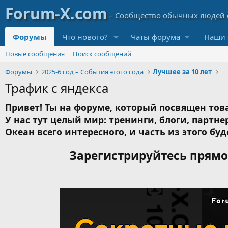
Форумы
Что нового?
Чаты форума
Наши 
Новые сообщения
Поиск сообщений
Форумы
2025-6 год – События этого года
Лучшее за 10 лет
Трафик с яндекса
Привет! Ты на форуме, который посвящен това
У нас тут целый мир: тренинги, блоги, партнер
Океан всего интересного, и часть из этого буд
Зарегистрируйтесь прямо 